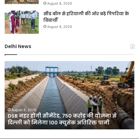
August 8, 2026
सीड बॉल से हरियाली की ओर बढ़े पिपरिया के
विद्यार्थी
August 8, 2026
Delhi News
DSB
दिल
नहर
में
होगी
बार
सीमेंटेड,
ने
750
तोड
करोड़
15
की
सा
योजना
का
August 8, 2026
े
DSB नहर होगी सीमेंटेड, 750 करोड़ की योजना से
से
रिक
दिल्ली को मिलेगा 100 क्यूसेक अतिरिक्त पानी
दिल्ली
7
को
डिग
मिलेगा
गिर