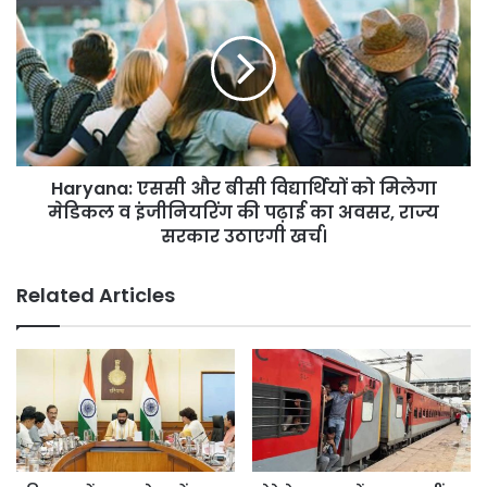
हजार
एससी
जोड़ों
और
ने
बीसी
करवाया
विद्यार्थियों
फर्जी
को
तलाक।
मिलेगा
मेडिकल
व
Haryana: एससी और बीसी विद्यार्थियों को मिलेगा
इंजीनियरिंग
की
मेडिकल व इंजीनियरिंग की पढ़ाई का अवसर, राज्य
पढ़ाई
सरकार उठाएगी खर्च।
का
अवसर,
Related Articles
राज्य
सरकार
उठाएगी
खर्च।