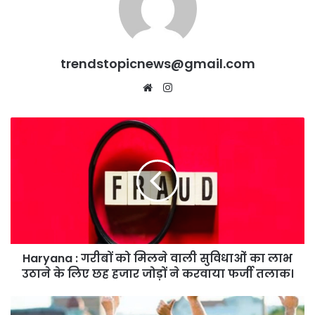
trendstopicnews@gmail.com
Website
Instagram
Haryana
:
गरीबों
को
मिलने
वाली
सुविधाओं
का
लाभ
Haryana : गरीबों को मिलने वाली सुविधाओं का लाभ
उठाने
के
उठाने के लिए छह हजार जोड़ों ने करवाया फर्जी तलाक।
लिए
छह
Haryana: