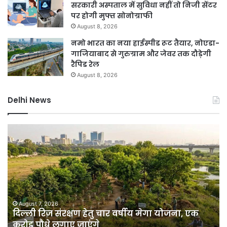
सरकारी अस्पताल में सुविधा नहीं तो निजी सेंटर
पर होगी मुफ्त सोनोग्राफी
August 8, 2026
नमो भारत का नया हाईस्पीड रूट तैयार, नोएडा-
गाजियाबाद से गुरुग्राम और जेवर तक दौड़ेगी
रैपिड रेल
August 8, 2026
Delhi News
दिल्ली
नम
रिज
भा
संरक्षण
का
हेतु
नय
चार
हाई
वर्षीय
रूट
मेगा
तैय
योजना,
नो
August 7, 2026
दिल्ली रिज संरक्षण हेतु चार वर्षीय मेगा योजना, एक
एक
गाज
करोड़ पौधे लगाए जाएंगे
करोड़
से