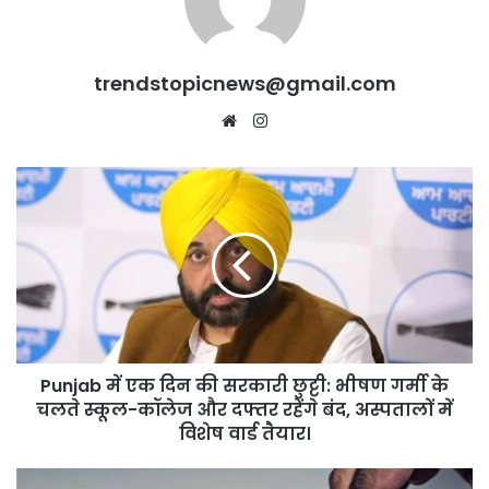
trendstopicnews@gmail.com
Website
Instagram
Punjab
में
एक
दिन
की
सरकारी
छुट्टी:
भीषण
गर्मी
Punjab में एक दिन की सरकारी छुट्टी: भीषण गर्मी के
के
चलते
चलते स्कूल-कॉलेज और दफ्तर रहेंगे बंद, अस्पतालों में
स्कूल-
विशेष वार्ड तैयार।
कॉलेज
और
सफाई