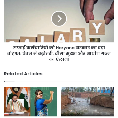
दफ्तर
कर्मचारियों
रहेंगे
को
बंद,
Haryana
अस्पतालों
सरकार
में
का
विशेष
बड़ा
वार्ड
तोहफा:
तैयार।
वेतन
सफाई कर्मचारियों को Haryana सरकार का बड़ा
में
बढ़ोतरी,
तोहफा: वेतन में बढ़ोतरी, बीमा सुरक्षा और आयोग गठन
बीमा
का ऐलान।
सुरक्षा
और
Related Articles
आयोग
गठन
का
ऐलान।