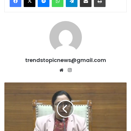
trendstopicnews@gmail.com
Website
Instagram
पंजाब
के
ओल्ड
ऐज
होम
में
डे
केयर