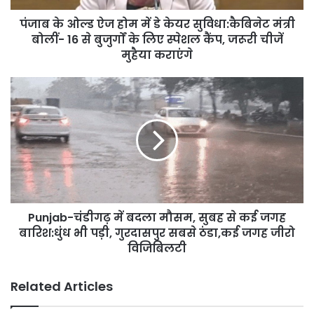
सुविधा:कैबिनेट
पंजाब के ओल्ड ऐज होम में डे केयर सुविधा:कैबिनेट मंत्री
मंत्री
बोलीं-
बोलीं- 16 से बुजुर्गों के लिए स्पेशल कैंप, जरूरी चीजें
16
मुहैया कराएंगे
से
बुजुर्गों
Punjab-
के
चंडीगढ़
लिए
में
स्पेशल
बदला
कैंप,
मौसम,
जरूरी
सुबह
चीजें
से
मुहैया
कई
कराएंगे
जगह
Punjab-चंडीगढ़ में बदला मौसम, सुबह से कई जगह
बारिश:धुंध
भी
बारिश:धुंध भी पड़ी, गुरदासपुर सबसे ठंडा,कई जगह जीरो
पड़ी,
विजिबिलटी
गुरदासपुर
सबसे
Related Articles
ठंडा,कई
जगह