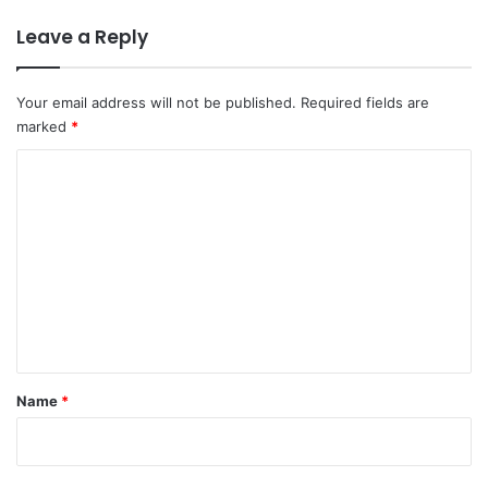
Leave a Reply
Your email address will not be published.
Required fields are
marked
*
C
o
m
m
e
n
t
*
Name
*