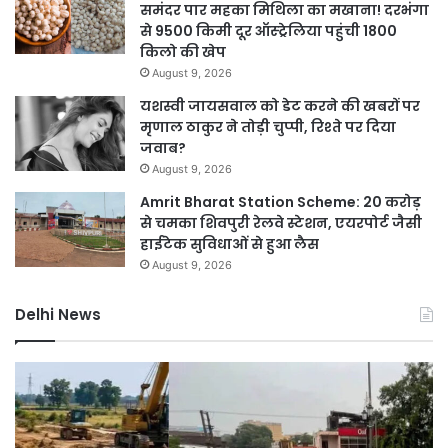
समंदर पार महका मिथिला का मखाना! दरभंगा
से 9500 किमी दूर ऑस्ट्रेलिया पहुंची 1800
किलो की खेप
August 9, 2026
यशस्वी जायसवाल को डेट करने की खबरों पर
मृणाल ठाकुर ने तोड़ी चुप्पी, रिश्ते पर दिया
जवाब?
August 9, 2026
Amrit Bharat Station Scheme: 20 करोड़
से चमका शिवपुरी रेलवे स्टेशन, एयरपोर्ट जैसी
हाईटेक सुविधाओं से हुआ लैस
August 9, 2026
Delhi News
दिल्ली
नम
में
भा
बारिश
का
ने
नय