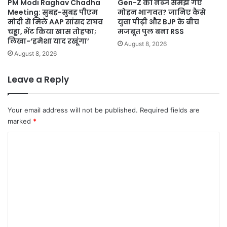
PM Modi Raghav Chadha
Gen-Z की नब्ज समझ गए
Meeting: सुबह-सुबह पीएम
मोहन भागवत? जानिए कैसे
मोदी से मिले AAP सांसद राघव
युवा पीढ़ी और BJP के बीच
चड्ढा, भेंट किया खास तोहफा;
मजबूत पुल बना RSS
लिखा-‘हमेशा याद रखूंगा’
August 8, 2026
August 8, 2026
Leave a Reply
Your email address will not be published.
Required fields are
marked
*
C
o
m
m
e
n