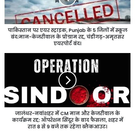
के
5
जिलों
में
पाकिस्तान पर एयर स्ट्राइक, Punjab के 5 जिलों में स्कूल
स्कूल
बंद:मान-
बंद:मान-केजरीवाल के प्रोग्राम रद्द, चंडीगढ़-अमृतसर
केजरीवाल
एयरपोर्ट बंद।
के
प्रोग्राम
जालंधर-
रद्द,
नवांशहर
चंडीगढ़-
में
अमृतसर
CM
एयरपोर्ट
मान
बंद।
और
केजरीवाल
के
कार्यक्रम
जालंधर-नवांशहर में CM मान और केजरीवाल के
रद्द:
ऑपरेशन
कार्यक्रम रद्द: ऑपरेशन सिंदूर के बाद फैसला, शहर में
सिंदूर
रात 8 से 9 बजे तक रहेगा ब्लैकआउट।
के