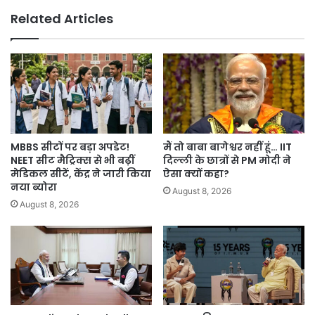
बाद
Related Articles
फैसला,
शहर
में
रात
8
से
9
बजे
तक
MBBS सीटों पर बड़ा अपडेट!
मैं तो बाबा बागेश्वर नहीं हूं… IIT
रहेगा
NEET सीट मैट्रिक्स से भी बढ़ीं
दिल्ली के छात्रों से PM मोदी ने
ब्लैकआउट।
मेडिकल सीटें, केंद्र ने जारी किया
ऐसा क्यों कहा?
नया ब्योरा
August 8, 2026
August 8, 2026