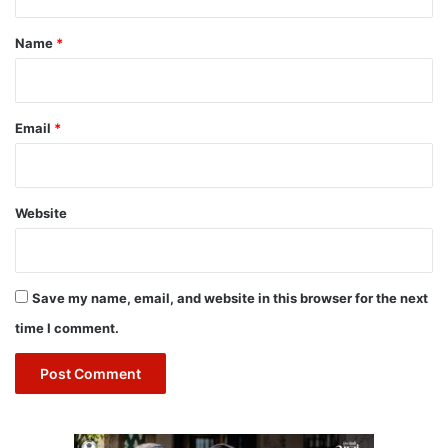
t
*
Name
*
Email
*
Website
Save my name, email, and website in this browser for the next
time I comment.