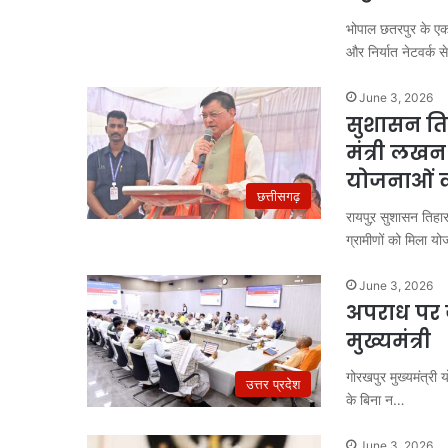
भोपाल छतरपुर के एक 
और निर्यात नेटवर्क 
June 3, 2026
सुशासन तिह
मंत्री लखन
योजनाओं 
छत्तीसगढ़
रायपुऱ सुशासन तिहार:
ग्रामीणों को मिला 
June 3, 2026
जंतर-
अपराध पर ज
मंतर
प्रदर्शन
मुख्यमंत्री
पर
गोरखपुर मुख्यमंत्री 
बड़े
उत्तर प्रदेश
August 7, 2026
आतंकी
के बिना न…
जंतर-मंतर प्रदर्शन पर बड़े
साजिश
साजिश का खुलासा, पाकिस्त
का
June 3, 2026