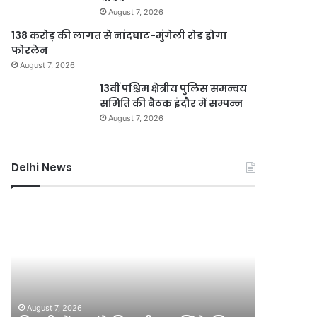
August 7, 2026
138 करोड़ की लागत से नांदघाट-मुंगेली रोड होगा
फोरलेन
August 7, 2026
13वीं पश्चिम क्षेत्रीय पुलिस समन्वय
समिति की बैठक इंदौर में सम्पन्न
August 7, 2026
Delhi News
दिल्ली
जली
में
नकदी
24
मामले
घंटे
में
बिजली
यशवंत
आपूर्ति
वर्मा
August 7, 2
के
पर
जली नकदी
August 7, 2026
लिए
एसआईटी