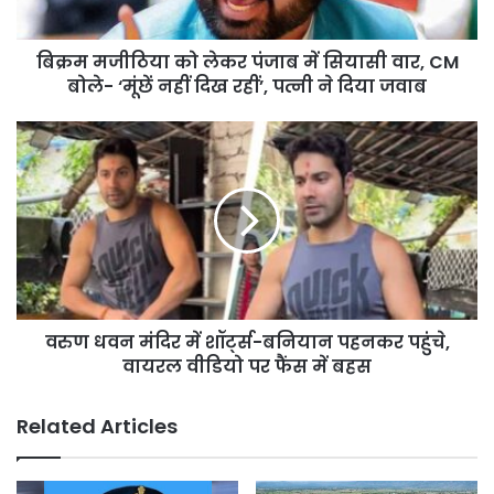
वार,
CM
बिक्रम मजीठिया को लेकर पंजाब में सियासी वार, CM
बोले-
‘मूंछें
बोले- ‘मूंछें नहीं दिख रहीं’, पत्नी ने दिया जवाब
नहीं
दिख
वरुण
रहीं’,
धवन
पत्नी
मंदिर
ने
में
दिया
शॉर्ट्स-
जवाब
बनियान
पहनकर
पहुंचे,
वायरल
वरुण धवन मंदिर में शॉर्ट्स-बनियान पहनकर पहुंचे,
वीडियो
पर
वायरल वीडियो पर फैंस में बहस
फैंस
में
Related Articles
बहस