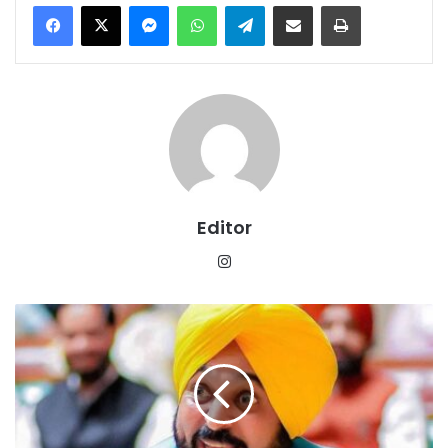
Messenger
WhatsApp
Telegram
Share via Email
Print
Editor
Instagram
बिक्रम
मजीठिया
को
लेकर
पंजाब
में
सियासी