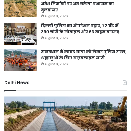
अवैध निर्माणों पर अब चलेगा प्रशासन का
बुलडोजर
August 8, 2026
दिल्ली पुलिस का ऑपरेशन प्रहार, 72 घंटे में
390 चोरी के मोबाइल और 66 वाहन बरामद
August 8, 2026
राजस्थान में कांवड़ यात्रा को लेकर पुलिस सख्त,
श्रद्धालुओं के लिए गाइडलाइन जारी
August 8, 2026
Delhi News
DSB
दिल
नहर
में
होगी
बार
सीमेंटेड,
ने
750
तोड
करोड़
15