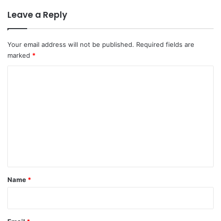
Leave a Reply
Your email address will not be published.
Required fields are
marked
*
C
o
m
m
e
n
t
*
Name
*