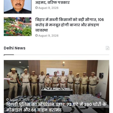
अहमद, वरिष्ठ पत्रकार
August 9, 2026
बिहार में सब्जी किसानों को बड़ी सौगात, 106
करोड़ से मजबूत होगी बाजार और संग्रहण
व्यवस्था
August 9, 2026
Delhi News
दिल्ली
D
पुलिस
नह
का
होग
ऑपरेशन
सीम
प्रहार,
75
72
कर
घंटे
की
में
यो
August 8, 2026
दिल्ली पुलिस का ऑपरेशन प्रहार, 72 घंटे में 390 चोरी के
390
से
मोबाइल और 66 वाहन बरामद
चोरी
दिल