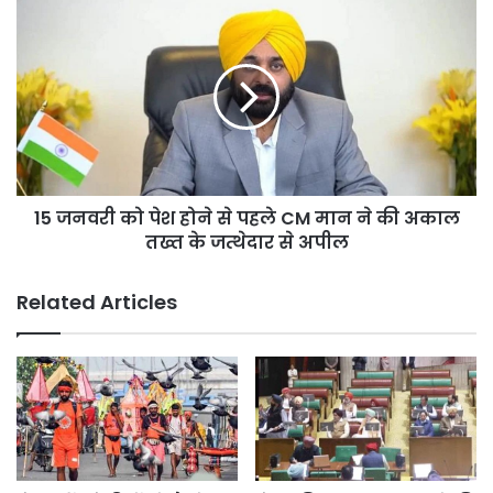
तक
15
28
जनवरी
हजार
को
केस
पेश
दर्ज
होने
हुए
से
और
पहले
42
CM
हजार
मान
तस्कर
15 जनवरी को पेश होने से पहले CM मान ने की अकाल
ने
पकड़े
की
तख्त के जत्थेदार से अपील
गए
अकाल
–
तख्त
Related Articles
केजरीवाल*
के
जत्थेदार
से
अपील