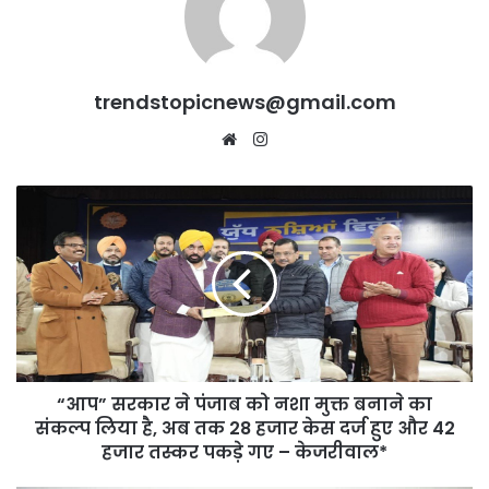
trendstopicnews@gmail.com
Website
Instagram
“आप”
सरकार
ने
पंजाब
को
नशा
मुक्त
बनाने
का
“आप” सरकार ने पंजाब को नशा मुक्त बनाने का
संकल्प
लिया
संकल्प लिया है, अब तक 28 हजार केस दर्ज हुए और 42
है,
हजार तस्कर पकड़े गए – केजरीवाल*
अब