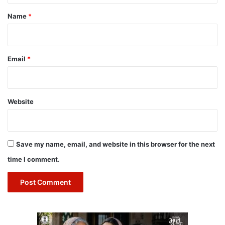
*
Name
*
Email
*
Website
Save my name, email, and website in this browser for the next
time I comment.