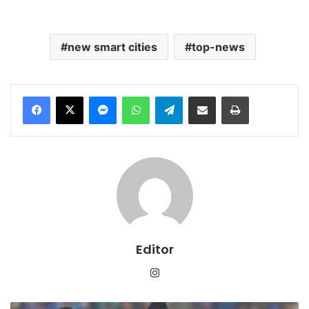
new smart cities
top-news
Messenger
WhatsApp
Telegram
Share via Email
Print
Editor
Instagram
ICC