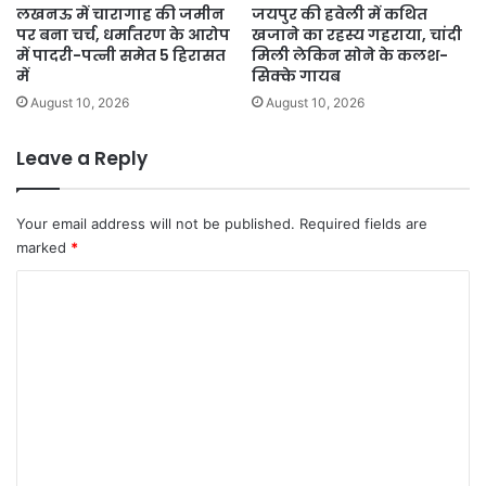
लखनऊ में चारागाह की जमीन
जयपुर की हवेली में कथित
पर बना चर्च, धर्मांतरण के आरोप
खजाने का रहस्य गहराया, चांदी
में पादरी-पत्नी समेत 5 हिरासत
मिली लेकिन सोने के कलश-
में
सिक्के गायब
August 10, 2026
August 10, 2026
Leave a Reply
Your email address will not be published.
Required fields are
marked
*
C
o
m
m
e
n
t