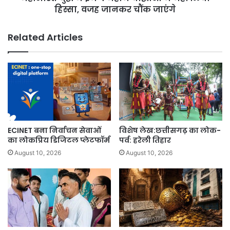
हिस्सा,
हिस्सा, वजह जानकर चौंक जाएंगे
वजह
जानकर
Related Articles
चौंक
जाएंगे
ECINET बना निर्वाचन सेवाओं
विशेष लेख:छत्तीसगढ़ का लोक-
का लोकप्रिय डिजिटल प्लेटफॉर्म
पर्व: हरेली तिहार
August 10, 2026
August 10, 2026