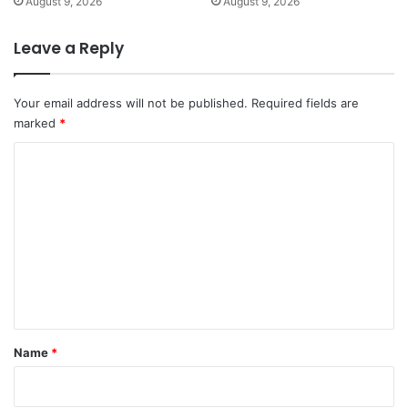
August 9, 2026
August 9, 2026
Leave a Reply
Your email address will not be published.
Required fields are
marked
*
C
o
m
m
e
n
t
*
Name
*