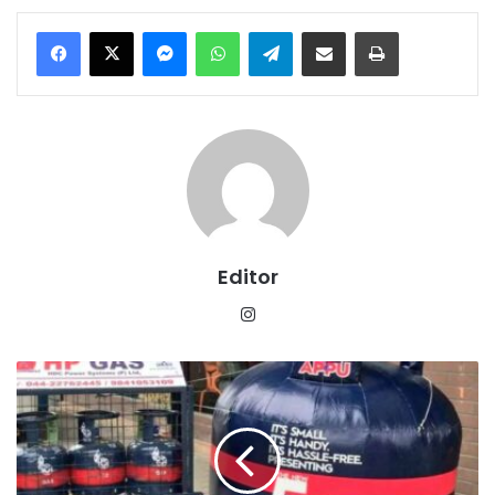
Messenger
WhatsApp
Telegram
Share via Email
Print
Editor
Instagram
अब
सस्ता
गैस
कनेक्शन:
5
किलो