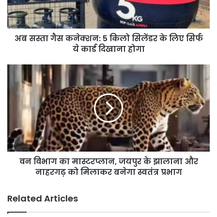
सिलेंडर
के
लिए
अब सस्ता गैस कनेक्शन: 5 किलो सिलेंडर के लिए सिर्फ
सिर्फ
ये
ये कार्ड दिखाना होगा
कार्ड
दिखाना
वन
होगा
विभाग
का
मास्टरप्लान,
जयपुर
के
झालाना
और
नाहरगढ़
वन विभाग का मास्टरप्लान, जयपुर के झालाना और
को
मिलाकर
नाहरगढ़ को मिलाकर बनेगा स्वतंत्र प्रभाग
बनेगा
स्वतंत्र
Related Articles
प्रभाग