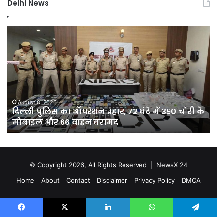
Delhi News
दिल्ली
D
पुलिस
नह
का
होग
ऑपरेशन
सीम
प्रहार,
75
72
कर
घंटे
की
में
यो
August 8, 2026
दिल्ली पुलिस का ऑपरेशन प्रहार, 72 घंटे में 390 चोरी के
390
से
मोबाइल और 66 वाहन बरामद
चोरी
दिल
के
को
मोबाइल
मिल
और
10
66
क्य
© Copyright 2026, All Rights Reserved |
NewsX 24
वाहन
अति
Home
About
Contact
Disclaimer
Privacy Policy
DMCA
बरामद
पान
Facebook
X
LinkedIn
WhatsApp
Telegram