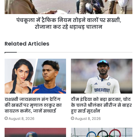
पर
सख्ती,
रोजाना
पंचकूला में ट्रैफिक नियम तोड़ने वालों पर सख्ती,
कट
रहे
रोजाना कट रहे धड़ाधड़ चालान
धड़ाधड़
चालान
Related Articles
यशस्वी जायसवाल संग डेटिंग
टीम इंडिया को बड़ा झटका, चोट
की खबरों पर मृणाल ठाकुर का
के चलते श्रीलंका सीरीज से बाहर
वायरल कमेंट, जानें सच्चाई
हुए साई सुदर्शन
August 8, 2026
August 8, 2026