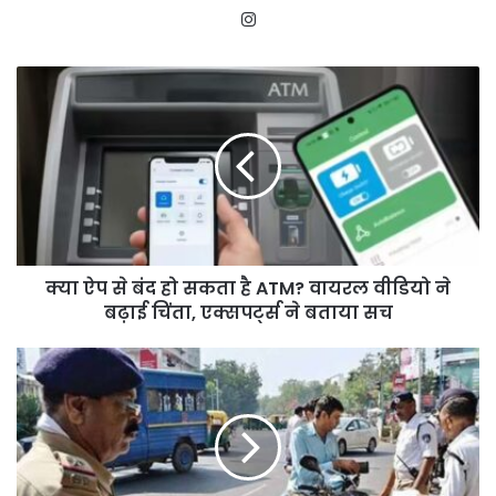
Instagram
क्या
ऐप
से
बंद
हो
सकता
है
ATM?
वायरल
क्या ऐप से बंद हो सकता है ATM? वायरल वीडियो ने
वीडियो
ने
बढ़ाई चिंता, एक्सपर्ट्स ने बताया सच
बढ़ाई
चिंता,
पंचकूला
एक्सपर्ट्स
में
ने
ट्रैफिक
बताया
नियम
सच
तोड़ने
वालों