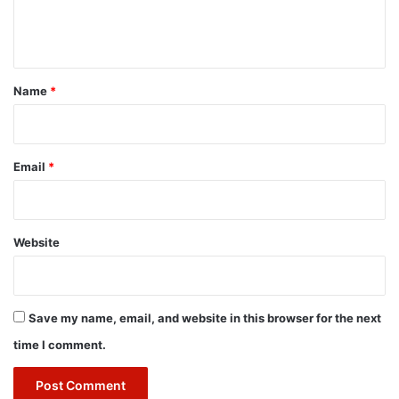
e
n
t
*
Name
*
Email
*
Website
Save my name, email, and website in this browser for the next
time I comment.