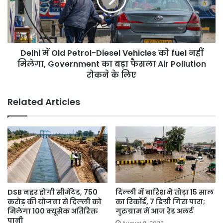
Vehicles
को
fuel
नहीं
Delhi में Old Petrol-Diesel Vehicles को fuel नहीं
मिलेगा,
Government
मिलेगा, Government का बड़ा फैसला Air Pollution
का
रोकने के लिए
बड़ा
फैसला
Related Articles
Air
Pollution
रोकने
के
लिए
DSB नहर होगी सीमेंटेड, 750
दिल्ली में बारिश ने तोड़ा 15 साल
करोड़ की योजना से दिल्ली को
का रिकॉर्ड, 7 डिग्री गिरा पारा;
मिलेगा 100 क्यूसेक अतिरिक्त
गुरुग्राम में आज रेड अलर्ट
पानी