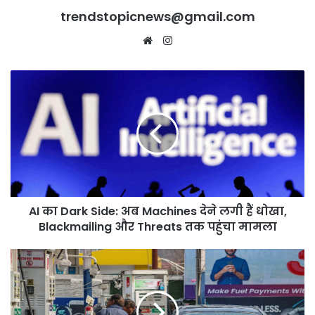
trendstopicnews@gmail.com
Website
Instagram
AI
का
Dark
Side:
अब
Machines
देने
लगी
हैं
AI का Dark Side: अब Machines देने लगी हैं धोखा,
धोखा,
Blackmailing
Blackmailing और Threats तक पहुंचा मामला
और
Threats
Delhi
तक
में
पहुंचा
Old
मामला
Petrol-
Diesel