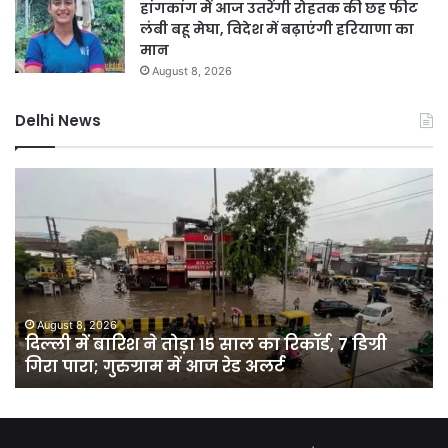
हांगकांग में आज उतरेंगी रोहतक की छह फीट
लंबी बहू मेघा, विदेश में बढ़ाएंगी हरियाणा का
मान
August 8, 2026
Delhi News
दिल्ली
नम
में
भा
बारिश
का
ने
नय
तोड़ा
हाई
15
रूट
साल
तैय
का
नो
August 8, 2026
दिल्ली में बारिश ने तोड़ा 15 साल का रिकॉर्ड, 7 डिग्री
रिकॉर्ड,
गाज
गिरा पारा; गुरुग्राम में आज रेड अलर्ट
7
से
डिग्री
गुर
गिरा
औ
पारा;
जेव