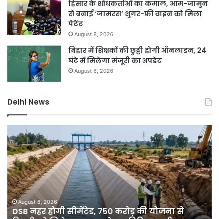
हिसार के शोधकर्ताओं का कमाल, आम-जामुन
से बनाई ‘जामरस’ शुगर-फ्री वाइन को मिला
पेटेंट
August 8, 2026
बिहार में शिक्षकों की छुट्टी होगी ऑनलाइन, 24
घंटे में मिलेगा मंजूरी का अपडेट
August 8, 2026
Delhi News
दिल्ली
में
बारिश
ने
तोड़ा
15
साल
का
August 8, 2026
 से
दिल्ली में बारिश ने तोड़ा 15 साल का रिकॉर्ड, 7 डिग्री
रिकॉर्ड,