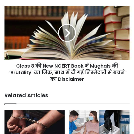
नहीं
मिली
Class
राहत,
8
Court
की
Expresses
New
Displeasure
NCERT
Book
में
Mughals
की
Class 8 की New NCERT Book में Mughals की
‘Brutality’
का
‘Brutality’ का जिक्र, साथ में दी गई जिम्मेदारी से बचने
जिक्र,
का Disclaimer
साथ
में
Related Articles
दी
गई
जिम्मेदारी
से
बचने
का