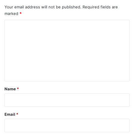
Your email address will not be published.
Required fields are
marked
*
C
o
m
m
e
n
t
*
Name
*
Email
*