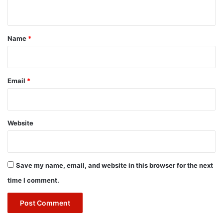
n
t
*
Name
*
Email
*
Website
Save my name, email, and website in this browser for the next
time I comment.