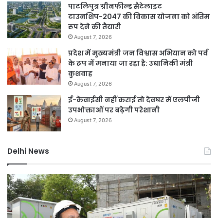
पाटलिपुत्र ग्रीनफील्ड सैटेलाइट
टाउनशिप-2047 की विकास योजना को अंतिम
रूप देने की तैयारी
August 7, 2026
प्रदेश में मुख्यमंत्री जन विश्वास अभियान को पर्व
के रूप में मनाया जा रहा है: उद्यानिकी मंत्री
कुशवाह
August 7, 2026
ई-केवाईसी नहीं कराई तो देवघर में एलपीजी
उपभोक्ताओं पर बढ़ेगी परेशानी
August 7, 2026
Delhi News
दिल्ली
जल
में
नक
24
माम
घंटे
में