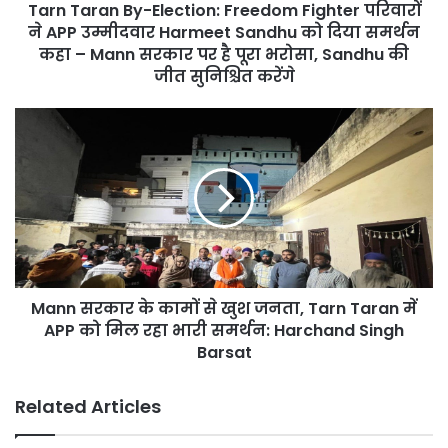
Tarn Taran By-Election: Freedom Fighter परिवारों
उम्मीदवार
Harmeet
ने APP उम्मीदवार Harmeet Sandhu को दिया समर्थन
Sandhu
कहा – Mann सरकार पर है पूरा भरोसा, Sandhu की
को
जीत सुनिश्चित करेंगे
दिया
समर्थन
Mann
कहा
सरकार
–
के
Mann
कामों
सरकार
से
पर
खुश
है
जनता,
पूरा
Tarn
भरोसा,
Taran
Sandhu
Mann सरकार के कामों से खुश जनता, Tarn Taran में
में
की
APP
APP को मिल रहा भारी समर्थन: Harchand Singh
जीत
को
Barsat
सुनिश्चित
मिल
करेंगे
रहा
Related Articles
भारी
समर्थन: