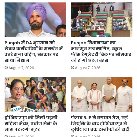
Harchand
Singh
Barsat
Punjab में DA भुगतान को
Punjab विधानसभा का
लेकर कर्मचारियों के समर्थन में
मानसून सत्र स्थगित, स्कूल
उतरे राजा वड़िंग, सरकार पर
फीस रेगुलेटरी बिल पर सोमवार
साधा निशाना
को होगी अहम बहस
August 7, 2026
August 7, 2026
होशियारपुर को मिली पहली
पंजाब BJP में बगावत तेज, नई
महिला मेयर, प्रवीण सैनी के
नियुक्ति के बाद होशियारपुर से
नाम पर लगी मुहर
लुधियाना तक इस्तीफों की झड़ी
August 7, 2026
August 7, 2026