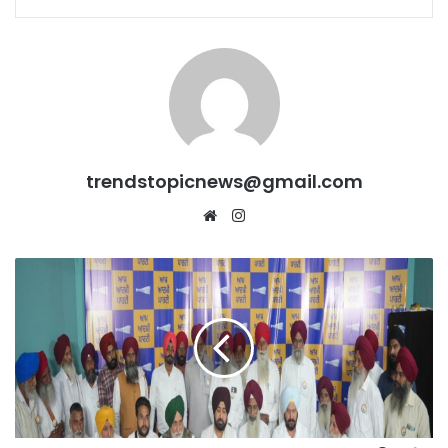
trendstopicnews@gmail.com
Website
Instagram
Tarn
Taran
By-
Election:
Freedom
Fighter
परिवारों
ने
APP