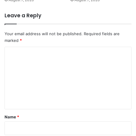
Leave a Reply
Your email address will not be published.
Required fields are
marked
*
C
o
m
m
e
n
t
*
Name
*