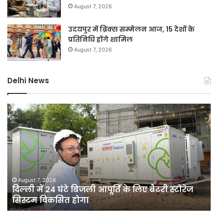
August 7, 2026
उदयपुर में ब्रिक्स सम्मेलन आज, 15 देशों के
प्रतिनिधि होंगे शामिल
August 7, 2026
Delhi News
जली
नकदी
मामले
में
यशवंत
वर्मा
पर
एसआईटी
August 7, 2026
ली आपूर्ति के लिए बैटरी स्टोरेज
जली नकदी मामले में यशव
जांच
याचिका सुप्रीम कोर्ट ने ख
याचिका
सुप्रीम