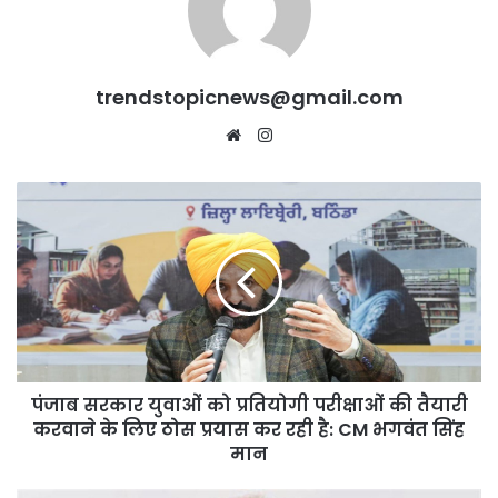
trendstopicnews@gmail.com
Website
Instagram
पंजाब
सरकार
युवाओं
को
प्रतियोगी
परीक्षाओं
की
तैयारी
करवाने
पंजाब सरकार युवाओं को प्रतियोगी परीक्षाओं की तैयारी
के
लिए
करवाने के लिए ठोस प्रयास कर रही है: CM भगवंत सिंह
ठोस
मान
प्रयास
कर