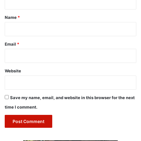
t
*
Name
*
Email
*
Website
Save my name, email, and website in this browser for the next
time I comment.