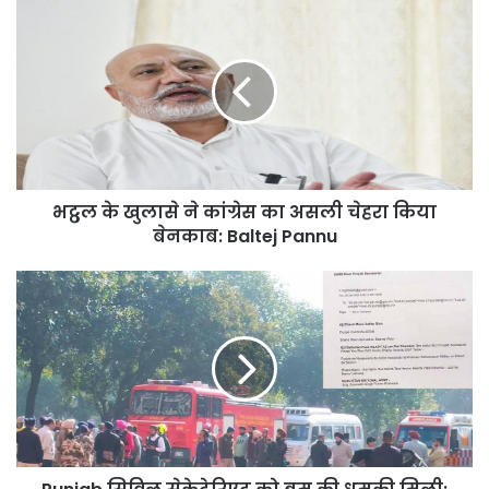
भट्ठल
के
खुलासे
ने
कांग्रेस
का
असली
चेहरा
किया
भट्ठल के खुलासे ने कांग्रेस का असली चेहरा किया
बेनकाब:
Baltej
बेनकाब: Baltej Pannu
Pannu
Punjab
सिविल
सेक्रेटेरिएट
को
बम
की
धमकी
मिली;
बम
स्क्वॉड