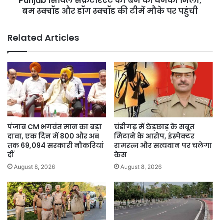
Punjab सिविल सेक्रेटेरिएट को बम की धमकी मिली;
और
बम स्क्वॉड और डॉग स्क्वॉड की टीमें मौके पर पहुंची
डॉग
स्क्वॉड
Related Articles
की
टीमें
मौके
पर
पहुंची
पंजाब CM भगवंत मान का बड़ा
चंडीगढ़ में छेड़छाड़ के सबूत
दावा, एक दिन में 800 और अब
मिटाने के आरोप, इंस्पेक्टर
तक 69,094 सरकारी नौकरियां
रामरत्न और सत्यवान पर चलेगा
दीं
केस
August 8, 2026
August 8, 2026