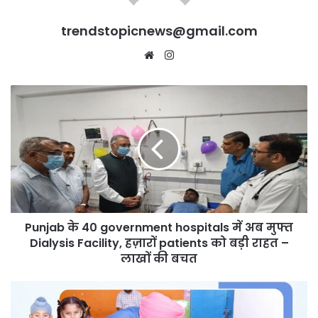
trendstopicnews@gmail.com
Website
Instagram
Punjab
के
40
government
hospitals
में
अब
मुफ्त
Dialysis
Punjab के 40 government hospitals में अब मुफ्त
Facility,
हज़ारों
Dialysis Facility, हज़ारों patients को बड़ी राहत –
patients
लाखों की बचत
को
बड़ी
Mann
राहत
सरकार
–
की