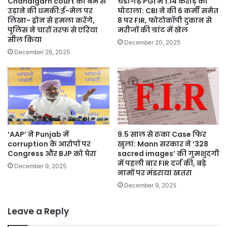
Chandigarh court को बम से
चंडीगढ़ PGI में 1.14 करोड़ का
Door
उड़ाने की धमकी:ई-मेल पर
घोटाला: CBI ने की 6 कर्मी समेत
Survey
लिखा- ड्रोन से हमला करेंगे,
8 पर FIR, फोटोकॉपी दुकान से
Launched
पुलिस ने चारों तरफ से एरिया
मरीजों की ग्रांट में खेल
सील किया
December 20, 2025
December 26, 2025
‘AAP’ ने Punjab में
9.5 साल से रुका Case फिर
corruption के आरोपों पर
खुला: Mann सरकार ने ‘328
Congress और BJP को घेरा
sacred images’ की गुमशुदगी
में पहली बार FIR दर्ज की, बड़े
December 9, 2025
नामों पर मंडराया खतरा
December 9, 2025
Leave a Reply