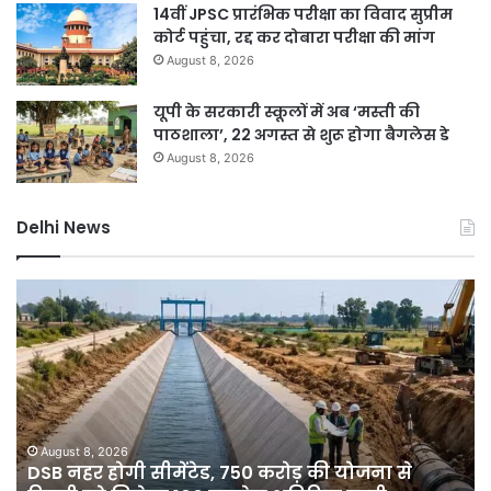
14वीं JPSC प्रारंभिक परीक्षा का विवाद सुप्रीम
कोर्ट पहुंचा, रद्द कर दोबारा परीक्षा की मांग
August 8, 2026
यूपी के सरकारी स्कूलों में अब ‘मस्ती की
पाठशाला’, 22 अगस्त से शुरू होगा बैगलेस डे
August 8, 2026
Delhi News
DSB
दिल्ली
हर
में
ोगी
बारिश
ीमेंटेड,
ने
750
तोड़ा
रोड़
15
ी
साल
ोजना
का
August 8, 2026
Au
DSB नहर होगी सीमेंटेड, 750 करोड़ की योजना से
दिल
े
रिकॉर्ड,