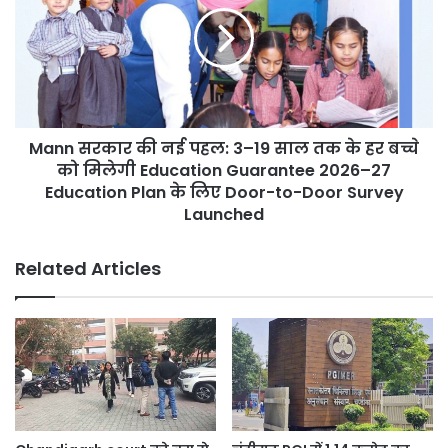
लाखों
नई
की
पहल:
बचत
3–
19
साल
तक
Mann सरकार की नई पहल: 3–19 साल तक के हर बच्चे
के
हर
को मिलेगी Education Guarantee 2026–27
बच्चे
Education Plan के लिए Door-to-Door Survey
को
Launched
मिलेगी
Education
Related Articles
Guarantee
2026–
27
Education
Plan
के
लिए
Door-
to-