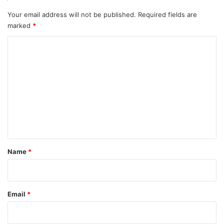
Your email address will not be published.
Required fields are
marked
*
C
o
m
m
e
n
t
*
Name
*
Email
*