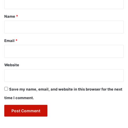
t
*
Name
*
Email
*
Website
Save my name, email, and website in this browser for the next
time I comment.