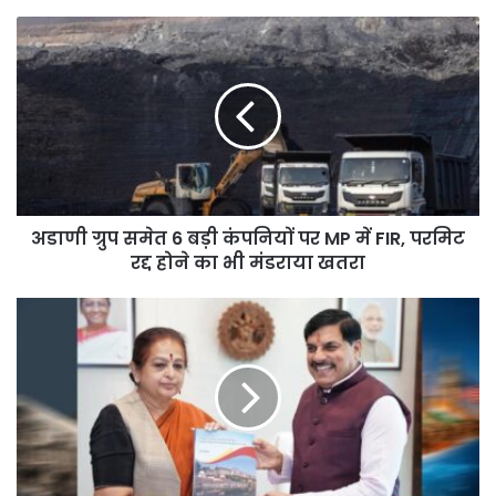
अडाणी
ग्रुप
समेत
6
बड़ी
कंपनियों
पर
MP
में
अडाणी ग्रुप समेत 6 बड़ी कंपनियों पर MP में FIR, परमिट
FIR,
परमिट
रद्द होने का भी मंडराया खतरा
रद्द
होने
मुख्यमंत्री
का
डॉ.
भी
यादव
मंडराया
को
खतरा
ट्रेजर्स
ऑफ
ताप्ती
वैली
एण्ड