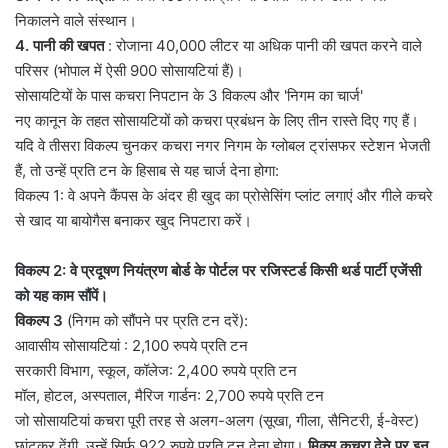
निकालने वाले संस्थान।
4. पानी की खपत
: रोजाना 40,000 लीटर या अधिक पानी की खपत करने वाले
परिसर (भोपाल में ऐसी 900 सोसायटियां हैं)।
सोसायटियों के पास कचरा निपटान के 3 विकल्प और 'निगम का चार्ज'
नए कानून के तहत सोसायटियों को कचरा प्रबंधन के लिए तीन रास्ते दिए गए हैं।
यदि वे तीसरा विकल्प चुनकर कचरा नगर निगम के ग्लोबल ट्रांसफर स्टेशन भेजती
हैं, तो उन्हें प्रति टन के हिसाब से यह चार्ज देना होगा:
विकल्प 1: वे अपने कैंपस के अंदर ही खुद का प्रोसेसिंग प्लांट लगाएं और गीले कचरे
से खाद या बायोगैस बनाकर खुद निपटारा करें।
विकल्प 2: वे प्रदूषण नियंत्रण बोर्ड के पोर्टल पर रजिस्टर्ड किसी थर्ड पार्टी एजेंसी
को यह काम सौंपें।
विकल्प 3
(निगम को सौंपने पर प्रति टन दरें):
आवासीय सोसायटियां : 2,100 रुपये प्रति टन
सरकारी विभाग, स्कूल, कॉलेज: 2,400 रुपये प्रति टन
मॉल, होटल, अस्पताल, मैरिज गार्डन: 2,700 रुपये प्रति टन
जो सोसायटियां कचरा पूरी तरह से अलग-अलग (सूखा, गीला, सैनिटरी, ई-वेस्ट)
छांटकर देंगी, उन्हें सिर्फ 922 रुपये प्रति टन देना होगा।
मिक्स कचरा देने पर इन