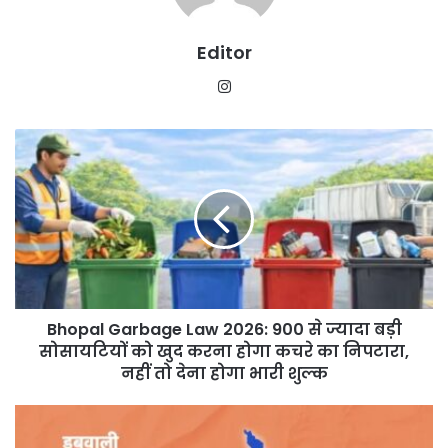
Editor
Instagram
Bhopal
Garbage
Law
2026:
900
से
ज्यादा
बड़ी
सोसायटियों
Bhopal Garbage Law 2026: 900 से ज्यादा बड़ी
को
खुद
सोसायटियों को खुद करना होगा कचरे का निपटारा,
करना
नहीं तो देना होगा भारी शुल्क
होगा
कचरे
क्या
का
NCR