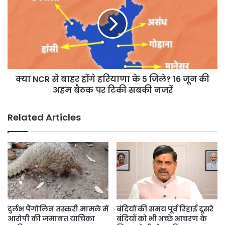
निपटारा,
से
नहीं
बाहर
तो
होंगे
देना
हरियाणा
होगा
के
भारी
5
शुल्क
जिले?
क्या NCR से बाहर होंगे हरियाणा के 5 जिले? 16 जून की
16
जून
अहम बैठक पर टिकी सबकी नजरें
की
अहम
Related Articles
बैठक
पर
टिकी
सबकी
नजरें
दुर्लभ पैंगोलिन तस्करी मामले में
बंदियों की समय पूर्व रिहाई दूसरे
आरोपी की जमानत याचिका
बंदियों को भी अच्छे आचरण के