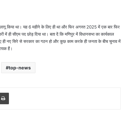
न लागू किया था। यह 6 महीने के लिए ही था और फिर अगस्त 2025 में एक बार फिर
री में ही सीएम पद छोड़ दिया था। बता दें कि मणिपुर में विधानसभा का कार्यकाल
ए ही नए सिरे से सरकार का गठन हो और कुछ काम करके ही जनता के बीच चुनाव में
ायक हैं।
top-news
करोल
बाग
में
नकली
r
a Email
Print
लग्जरी
सामान
 आतंकी
August 7, 2026
बेचने
ान से हो रहा
करोल बाग में नकली लग्जरी सामान
वालों
मले की थी
बेचने वालों पर होगी कार्रवाई, हाईकोर्ट
पर
सख्त
होगी