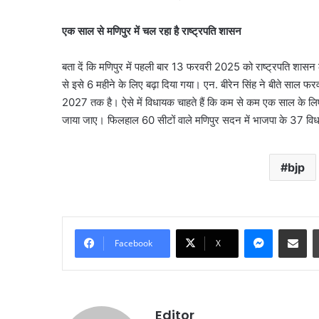
एक साल से मणिपुर में चल रहा है राष्ट्रपति शासन
बता दें कि मणिपुर में पहली बार 13 फरवरी 2025 को राष्ट्रपति शास
से इसे 6 महीने के लिए बढ़ा दिया गया। एन. बीरेन सिंह ने बीते साल फरव
2027 तक है। ऐसे में विधायक चाहते हैं कि कम से कम एक साल के लि
जाया जाए। फिलहाल 60 सीटों वाले मणिपुर सदन में भाजपा के 37 विध
bjp
जंतर-
मंतर
प्रदर्शन
पर
Messenge
Share vi
बड़े
August 7, 2026
Facebook
X
आतंकी
जंतर-मंतर प्रदर्शन पर बड़े
साजिश
साजिश का खुलासा, पाकिस्त
का
था ऑपरेशन; पेट्रोल बम ह
खुलासा,
तैयारी
पाकिस्तान
Editor