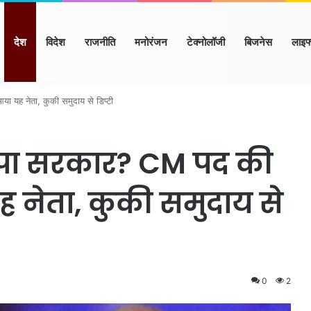
ome
देश
विदेश
राजनीति
मनोरंजन
टेक्नोलॉजी
बिजनेस
लाइफ
ाणा
हिमाचल
उत्तर प्रदेश
मध्य प्रदेश
छत्तीसगढ़
राजस्थान
बिहार/झा
ा यह नेता, कुकी समुदाय से डिप्टी
जपा सरकार? CM पद की
ह नेता, कुकी समुदाय से
0
2