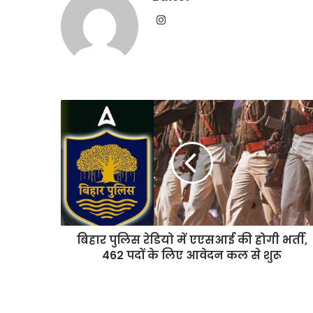
से
हो
Instagram
रहा
था
ऑपरेशन;
पेट्रोल
बम
हमले
बिहार
की
पुलिस
थी
रेडियो
तैयारी
में
एएसआई
की
होगी
भर्ती,
462
बिहार पुलिस रेडियो में एएसआई की होगी भर्ती,
पदों
के
462 पदों के लिए आवेदन कल से शुरू
लिए
आवेदन
कल
से