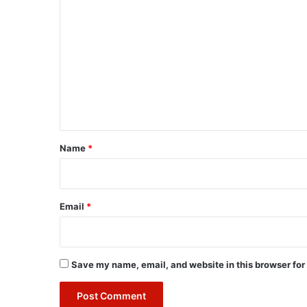
o
m
m
e
n
t
*
Name
*
Email
*
Save my name, email, and website in this browser for