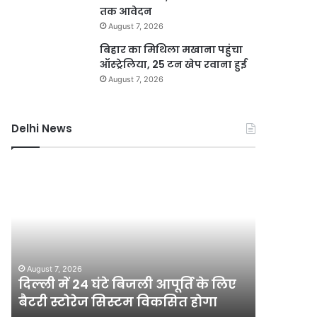
तक आवेदन
August 7, 2026
बिहार का मिथिला मखाना पहुंचा
ऑस्ट्रेलिया, 25 टन खेप रवाना हुई
August 7, 2026
Delhi News
दिल्ली
जली
में
नकदी
24
मामले
घंटे
में
बिजली
यशवंत
आपूर्ति
वर्मा
August 7, 2
के
पर
जली नकदी
August 7, 2026
लिए
एसआईटी
दिल्ली में 24 घंटे बिजली आपूर्ति के लिए
एसआईटी ज
बैटरी
जांच
बैटरी स्टोरेज सिस्टम विकसित होगा
खारिज क
स्टोरेज
याचिका