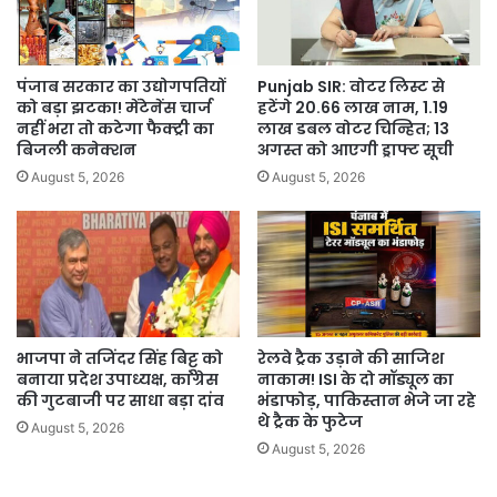
सौंद
ने
कहा!
ग्रामीण
पंजाब सरकार का उद्योगपतियों
Punjab SIR: वोटर लिस्ट से
रोज़ी-
को बड़ा झटका! मेंटेनेंस चार्ज
हटेंगे 20.66 लाख नाम, 1.19
रोटी
नहीं भरा तो कटेगा फैक्ट्री का
लाख डबल वोटर चिन्हित; 13
पर
बिजली कनेक्शन
अगस्त को आएगी ड्राफ्ट सूची
सीधा
August 5, 2026
August 5, 2026
हमला
है
भाजपा ने तजिंदर सिंह बिट्टू को
रेलवे ट्रैक उड़ाने की साजिश
बनाया प्रदेश उपाध्यक्ष, कांग्रेस
नाकाम! ISI के दो मॉड्यूल का
की गुटबाजी पर साधा बड़ा दांव
भंडाफोड़, पाकिस्तान भेजे जा रहे
थे ट्रैक के फुटेज
August 5, 2026
August 5, 2026