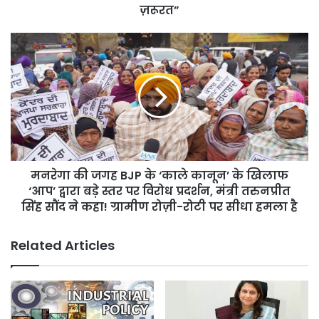
हो
ज़रूरत”
रही
सेहत-
मनरेगा
शिक्षा
की
की
जगह
तस्वीरें,
BJP
लोग
के
बोले-
‘काले
“मान
कानून’
सरकार
के
समझती
खिलाफ
है
मनरेगा की जगह BJP के ‘काले कानून’ के खिलाफ
‘आप’
हमारी
द्वारा
‘आप’ द्वारा बड़े स्तर पर विरोध प्रदर्शन, मंत्री तरुनप्रीत
ज़रूरत”
बड़े
सिंह सौंद ने कहा! ग्रामीण रोज़ी-रोटी पर सीधा हमला है
स्तर
पर
Related Articles
विरोध
प्रदर्शन,
मंत्री
तरुनप्रीत
सिंह