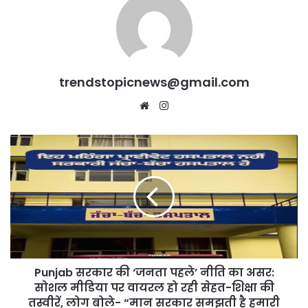
trendstopicnews@gmail.com
Website
Instagram
Punjab
सरकार
की
‘जनता
पहले’
नीति
का
असर:
सोशल
Punjab सरकार की ‘जनता पहले’ नीति का असर:
मीडिया
पर
सोशल मीडिया पर वायरल हो रही सेहत-शिक्षा की
वायरल
तस्वीरें, लोग बोले- “मान सरकार समझती है हमारी