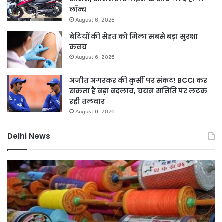
लॉन्च
August 6, 2026
बेटियों की सेहत को मिला सबसे बड़ा सुरक्षा
कवच
August 6, 2026
अजीत अगरकर की कुर्सी पर संकट! BCCI कर
सकता है बड़ा बदलाव, चयन समिति पर लटक
रही तलवार
August 6, 2026
Delhi News
दिल्ली
यमु
में
डूब
चाइनीज
क्षेत
मांझे
में
का
अव
कहर,
निर्