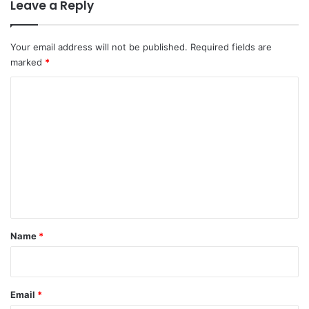
Leave a Reply
Your email address will not be published.
Required fields are
marked
*
C
o
m
m
e
n
t
*
Name
*
Email
*