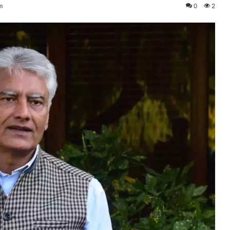
m
0
2