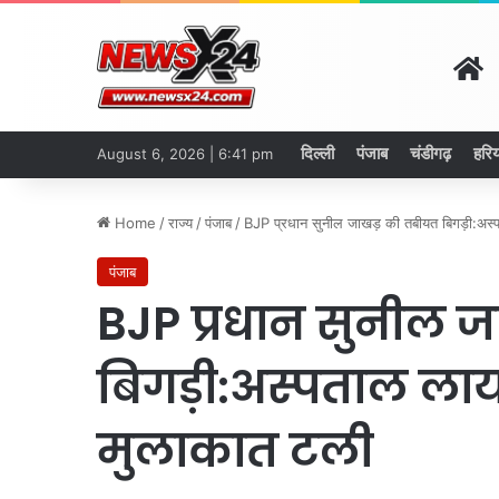
H
दिल्ली
पंजाब
चंडीगढ़
हरिय
August 6, 2026 | 6:41 pm
Home
/
राज्य
/
पंजाब
/
BJP प्रधान सुनील जाखड़ की तबीयत बिगड़ी:अस्पत
पंजाब
BJP प्रधान सुनील 
बिगड़ी:अस्पताल लाया
मुलाकात टली