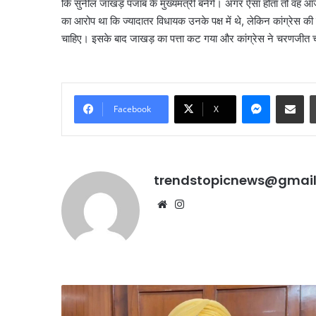
कि सुनील जाखड़ पंजाब के मुख्यमंत्री बनेंगे। अगर ऐसा होता तो वह आजा
का आरोप था कि ज्यादातर विधायक उनके पक्ष में थे, लेकिन कांग्रेस की ह
चाहिए। इसके बाद जाखड़ का पत्ता कट गया और कांग्रेस ने चरणजीत चन्
Messenge
Share vi
Facebook
X
trendstopicnews@gmai
Website
Instagram
बिना
इंश्योरेंस
गाड़ियों
को
नहीं
आम
मिलेगा
आदमी
पेट्रोल,