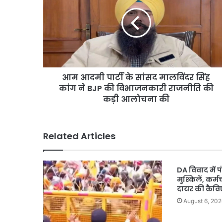
पार्टी
August 5, 2026
सुप्रीम
बिना इंश्योरेंस गाड़ियों को 
के
कोर्ट
सांसद
पेट्रोल, सुप्रीम कोर्ट ने सख्
ने
मालविंदर
सख्ती
सिंह
के
कांग
दिए
ने
संकेत
आम आदमी पार्टी के सांसद मालविंदर सिंह
BJP
की
कांग ने BJP की विभाजनकारी राजनीति की
विभाजनकारी
कड़ी आलोचना की
राजनीति
की
कड़ी
Related Articles
आलोचना
की
DA विवाद में 
मुश्किलें, कर्मच
दायर की कैव
August 6, 202