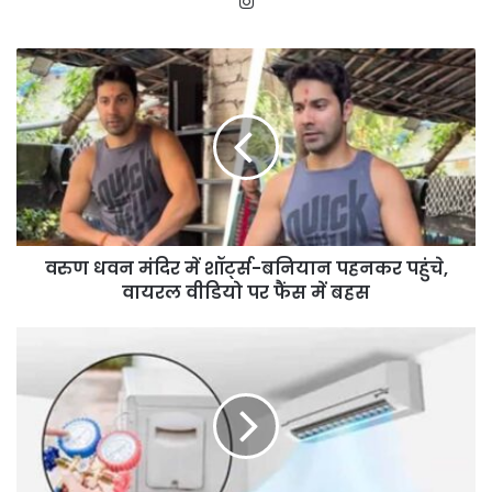
Instagram
वरुण
धवन
मंदिर
में
शॉर्ट्स-
बनियान
पहनकर
पहुंचे,
वायरल
वरुण धवन मंदिर में शॉर्ट्स-बनियान पहनकर पहुंचे,
वीडियो
पर
वायरल वीडियो पर फैंस में बहस
फैंस
में
AC
बहस
में
नहीं
आ
रही
ठंडक?
ये