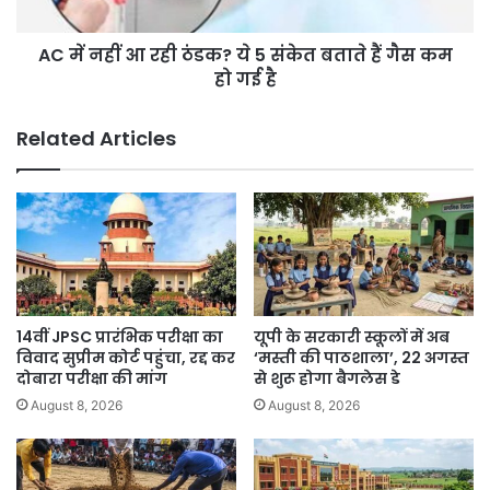
5
संकेत
AC में नहीं आ रही ठंडक? ये 5 संकेत बताते हैं गैस कम
बताते
हैं
हो गई है
गैस
कम
Related Articles
हो
गई
है
14वीं JPSC प्रारंभिक परीक्षा का
यूपी के सरकारी स्कूलों में अब
विवाद सुप्रीम कोर्ट पहुंचा, रद्द कर
‘मस्ती की पाठशाला’, 22 अगस्त
दोबारा परीक्षा की मांग
से शुरू होगा बैगलेस डे
August 8, 2026
August 8, 2026