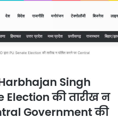
ome
देश
विदेश
राजनीति
मनोरंजन
टेक्नोलॉजी
बिजनेस
लाइफ
याणा
हिमाचल
उत्तर प्रदेश
मध्य प्रदेश
छत्तीसगढ़
राजस्थान
बिहार/झा
्वारा PU Senate Election की तारीख न घोषित करने पर Central
 Harbhajan Singh
te Election की तारीख न
ntral Government की