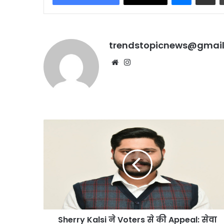
trendstopicnews@gmai
Website
Instagram
Sherry
Kalsi
ने
Voters
से
की
Appeal:
सेवा
और
Sherry Kalsi ने Voters से की Appeal: सेवा
एकता