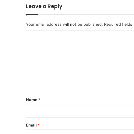
Leave a Reply
Your email address will not be published.
Required fields
C
o
m
m
e
n
t
*
Name
*
Email
*