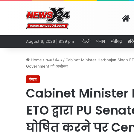
H
दिल्ली
पंजाब
चंडीगढ़
हरि
August 6, 2026 | 8:39 pm
Home
/
राज्य
/
पंजाब
/
Cabinet Minister Harbhajan Singh ETO द
Government की आलोचना
पंजाब
Cabinet Minister
ETO द्वारा PU Sena
घोषित करने पर Ce