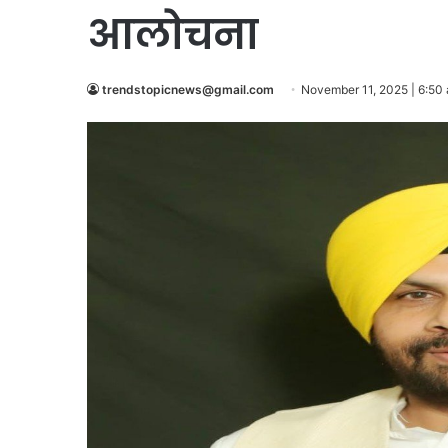
आलोचना
trendstopicnews@gmail.com
November 11, 2025 | 6:50