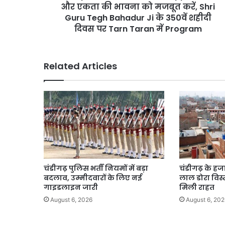
की
और एकता की भावना को मजबूत करें, Shri
भावना
Guru Tegh Bahadur Ji के 350वें शहीदी
को
दिवस पर Tarn Taran में Program
मजबूत
करें,
Shri
Related Articles
Guru
Tegh
Bahadur
Ji
के
350वें
शहीदी
दिवस
पर
Tarn
चंडीगढ़ पुलिस भर्ती नियमों में बड़ा
चंडीगढ़ के हज
Taran
बदलाव, उम्मीदवारों के लिए नई
लाल डोरा विस्त
में
गाइडलाइन जारी
मिली राहत
Program
August 6, 2026
August 6, 202