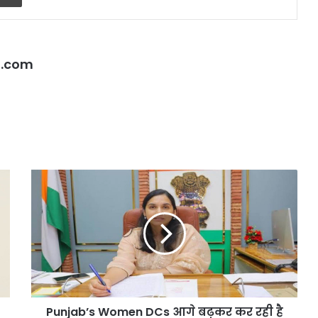
l.com
Punjab’s
Women
DCs
आगे
बढ़कर
कर
रही
है
नेतृत्व:
Punjab’s Women DCs आगे बढ़कर कर रही है
जानिए