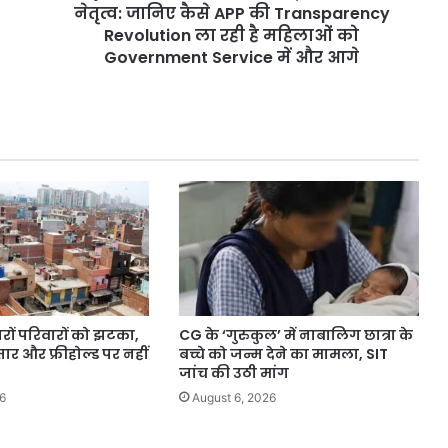
कैसे
नेतृत्व: जानिए कैसे APP की Transparency
APP
Revolution ला रही है महिलाओं को
की
Government Service में और आगे
Transparency
Revolution
ला
रही
है
महिलाओं
को
Government
Service
में
और
आगे
ारों परिवारों को झटका,
CG के ‘गुरुकुल’ में नाबालिग छात्रा के
ार और फ्रीहोल्ड पर नहीं
बच्चे को जन्म देने का मामला, SIT
जांच की उठी मांग
6
August 6, 2026