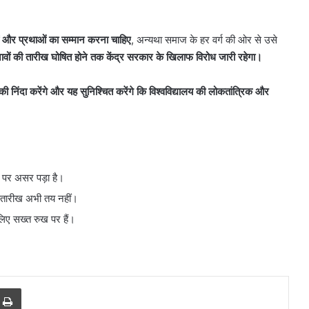
10
ं और प्रथाओं का सम्मान करना चाहिए
, अन्यथा समाज के हर वर्ग की ओर से उसे
साल
नावों की तारीख घोषित होने तक केंद्र सरकार के खिलाफ विरोध जारी रहेगा।
पुरानी
डीजल
कार
 निंदा करेंगे और यह सुनिश्चित करेंगे कि विश्वविद्यालय की लोकतांत्रिक और
को
PUC
ों मचा बवाल?
August 6, 2026
नहीं
ुंचा, जानें
10 साल पुरानी डीजल कार को PUC नहीं
मिला,
मिला, मालिक पहुंचा सुप्रीम कोर्ट
मालिक
पहुंचा
ा पर असर पड़ा है।
सुप्रीम
ी तारीख अभी तय नहीं।
कोर्ट
 लिए सख्त रुख पर हैं।
r
a Email
Print