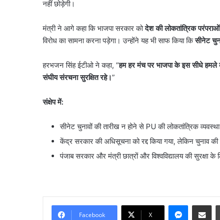
नहीं छोड़ेगी।
सौरभ
मंत्री ने आगे कहा कि भाजपा सरकार को
देश की लोकतांत्रिक परंपराओ
दास
विरोध का सामना करना पड़ेगा। उन्होंने यह भी साफ किया कि
सीनेट चु
के
बंगले
पर
हरभजन सिंह ईटीओ ने कहा, “
हम हर मंच पर भाजपा के इस सीधे हमले की
क्यों
संघीय संरचना सुरक्षित रहे।
”
August 6, 2026
मचा
सौरभ दास के बंगले पर क्य
बवाल?
मामला पुलिस से कोर्ट तक पह
संक्षेप में:
मामला
पूरा विवाद
पुलिस
से
सीनेट चुनावों की तारीख न होने से PU की लोकतांत्रिक व्यवस्थ
कोर्ट
केंद्र सरकार की अधिसूचना को रद्द किया गया, लेकिन चुनाव क
तक
पंजाब सरकार और मंत्री छात्रों और विश्वविद्यालय की सुरक्षा के
पहुंचा,
जानें
पूरा
विवाद
Messenge
Share vi
Facebook
X