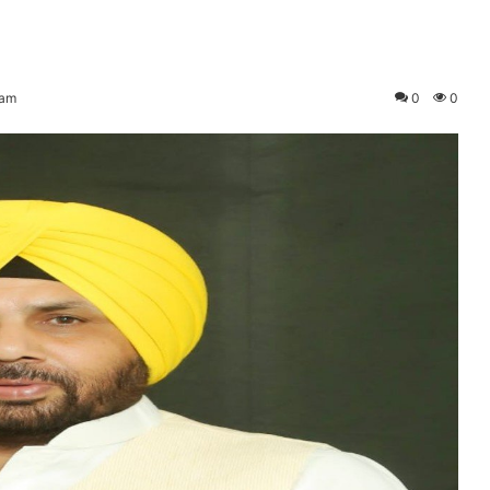
 am
0
0