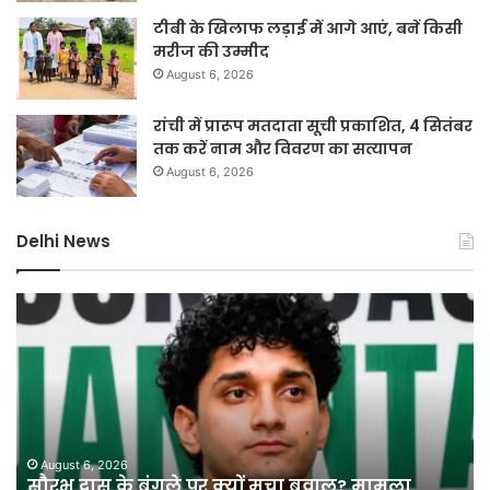
टीबी के खिलाफ लड़ाई में आगे आएं, बनें किसी
मरीज की उम्मीद
August 6, 2026
रांची में प्रारूप मतदाता सूची प्रकाशित, 4 सितंबर
तक करें नाम और विवरण का सत्यापन
August 6, 2026
Delhi News
सौरभ
बिन
दास
इंश्
के
गाड़
बंगले
को
पर
नहीं
क्यों
मिल
मचा
पेट
बवाल?
सुप
August 6, 2026
सौरभ दास के बंगले पर क्यों मचा बवाल? मामला
मामला
कोर्