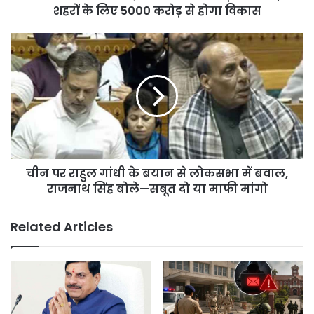
10
शहरों के लिए 5000 करोड़ से होगा विकास
शहरों
के
चीन
लिए
पर
5000
राहुल
करोड़
गांधी
से
के
होगा
बयान
विकास
से
लोकसभा
में
चीन पर राहुल गांधी के बयान से लोकसभा में बवाल,
बवाल,
राजनाथ
राजनाथ सिंह बोले—सबूत दो या माफी मांगो
सिंह
बोले
Related Articles
—
सबूत
दो
या
माफी
मांगो