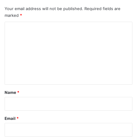
Your email address will not be published.
Required fields are
marked
*
C
o
m
m
e
n
t
*
Name
*
Email
*