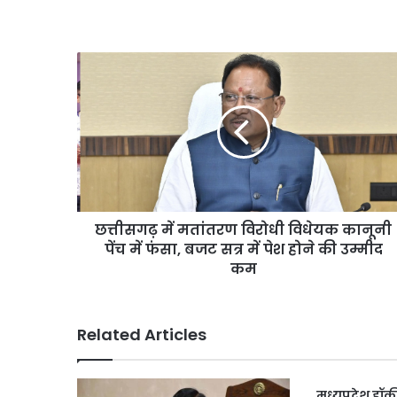
छत्तीसगढ़
में
मतांतरण
विरोधी
विधेयक
कानूनी
पेंच
में
फंसा,
छत्तीसगढ़ में मतांतरण विरोधी विधेयक कानूनी
बजट
सत्र
पेंच में फंसा, बजट सत्र में पेश होने की उम्मीद
में
कम
पेश
होने
की
Related Articles
उम्मीद
कम
मध्यप्रदेश हॉ