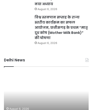
नया अध्याय
August 6, 2026
विश्व स्तनपान सप्ताह के राज्य
स्तरीय कार्यक्रम का सफल
आयोजन, छत्तीसगढ़ के प्रथम “मातृ
दूध कोष (Mother Milk Bank)”
की घोषणा
August 6, 2026
Delhi News
दिल्ली
दिल्ली
हाई
रिज
कोर्ट
को
ने
हरा-
थानों
भरा
में
बनाने
August 6, 2
महिला
की
दिल्ली र
August 6, 2026