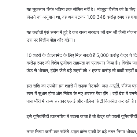
यह नुकसान सिर्फ भविष्य तक सीमित नहीं है। मौजूदा वित्तीय वर्ष के लि
मिलने का अनुमान था, वह अब घटकर 1,09,348 करोड़ रुपए रह गया ह
यह कटौती ऐसे समय में हुई है जब राज्य सरकार जी राम जी जैसी योजन
उस पर वित्तीय बोझ और बढ़ेगा।
10 शहरों के डेवलपमेंट के लिए मिल सकते हैं 5,000 करोड़ केंद्र ने 
करोड़ रुपए की विशेष पूंजीगत सहायता का प्रावधान किया है। वित्तीय ज
फंड से भोपाल, इंदौर जैसे बड़े शहरों को 7 हजार करोड़ तो बाकी शहरो
इस राशि का उपयोग इन शहरों में सड़क नेटवर्क, जल आपूर्ति, सीवेज प
सौरभ
स्तर में सुधार होगा और निवेश के नए अवसर पैदा होंगे। वहीं देश में बन
दास
पास भौंरी में राज्य सरकार एआई और नॉलेज सिटी विकसित कर रही है।
के
बंगले
इसे यूनिवर्सिटी टाउनशिप में बदला जाता है तो केंद्र को पहली यूनिवर्स
पर
क्यों
August 6, 2026
मचा
नगर निगम जारी कर सकेंगे अमृत बॉन्ड एमपी के बड़े नगर निगम भोपाल, 
सौरभ दास के बंगले पर क्य