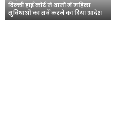
सुविधाओं
मेगा
दिल्ली हाई कोर्ट ने थानों में महिला
योजना, चा
का
योजना,
सुविधाओं का सर्वे करने का दिया आदेश
अधिक पौ
सर्वे
चार
करने
साल
का
में
दिया
लगेंगे
आदेश
एक
करोड़
से
अधिक
पौधे