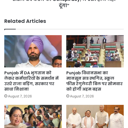
बंद
दूंगा”
करने
की
Related Articles
Conspiracy,
मैं
ऐसा
होने
नहीं
दूंगा”
Punjab में DA भुगतान को
Punjab विधानसभा का
लेकर कर्मचारियों के समर्थन में
मानसून सत्र स्थगित, स्कूल
उतरे राजा वड़िंग, सरकार पर
फीस रेगुलेटरी बिल पर सोमवार
साधा निशाना
को होगी अहम बहस
August 7, 2026
August 7, 2026