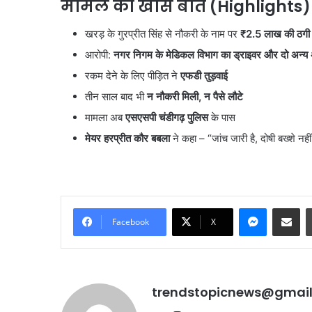
मामले की खास बातें (
Highlights)
बेचने वालों पर होगी कार्रवा
पर
सख्त
होगी
खरड़ के गुरप्रीत सिंह से नौकरी के नाम पर
₹2.5
लाख की ठगी
कार्रवाई,
हाईकोर्ट
आरोपी:
नगर निगम के मेडिकल विभाग का ड्राइवर और दो अन्य
सख्त
रकम देने के लिए पीड़ित ने
एफडी तुड़वाई
तीन साल बाद भी
न नौकरी मिली,
न पैसे लौटे
मामला अब
एसएसपी चंडीगढ़ पुलिस
के पास
मेयर हरप्रीत कौर बबला
ने कहा – “जांच जारी है, दोषी बख्शे नहीं
Messenge
Share vi
Facebook
X
trendstopicnews@gmai