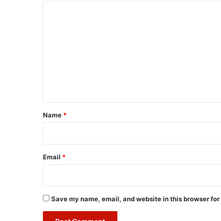
C
o
m
m
e
n
t
*
Name
*
Email
*
Save my name, email, and website in this browser for