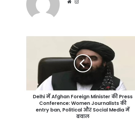
Website
Instagram
Delhi
में
Afghan
Foreign
Minister
की
Press
Conference:
Women
Delhi में Afghan Foreign Minister की Press
Journalists
की
Conference: Women Journalists की
entry
entry ban, Political और Social Media में
ban,
बवाल
Political
और
Social