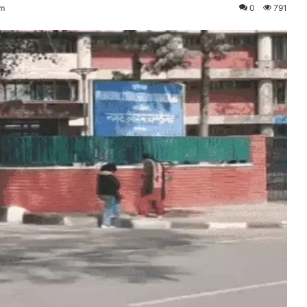
am
0
791