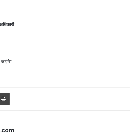
ई, हाईकोर्ट
में 390 चोरी के मोबाइल और 66 वाहन
390
बरामद
चोरी
के
मोबाइल
 अधिकारी
और
66
वाहन
बरामद
 जाएंगे”
r
a Email
Print
l.com