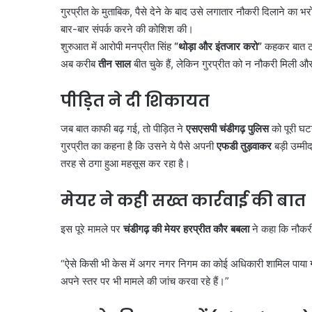
गुरप्रीत के मुताबिक, पैसे देने के बाद उसे लगातार नौकरी दिलाने का
बार-बार संपर्क करने की कोशिश की।
शुरुआत में आरोपी मनप्रीत सिंह
“
थोड़ा और इंतजार करो”
कहकर बात टा
अब करीब
तीन साल
बीत चुके हैं, लेकिन गुरप्रीत को न नौकरी मिल
पीड़ित ने दी शिकायत
जब बात काफी बढ़ गई, तो पीड़ित ने
एसएसपी चंडीगढ़ पुलिस
को पूरी घट
गुरप्रीत का कहना है कि उसने ये पैसे अपनी
एफडी तुड़वाकर
बड़ी उम्म
तरह से ठगा हुआ महसूस कर रहा है।
मेयर ने कही सख्त कार्रवाई की बात
करोल
बाग
इस पूरे मामले पर
चंडीगढ़ की मेयर हरप्रीत कौर बबला
ने कहा कि नौकरी 
में
नकली
“ऐसे किसी भी केस में अगर नगर निगम का कोई अधिकारी शामिल पाया 
लग्जरी
सामान
अपने स्तर पर भी मामले की जांच करवा रहे हैं।”
August 7, 2026
बेचने
करोल बाग में नकली लग्ज
वालों