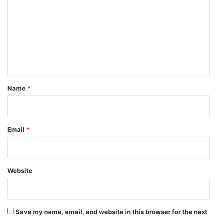
m
m
e
n
t
*
Name
*
Email
*
Website
Save my name, email, and website in this browser for the next