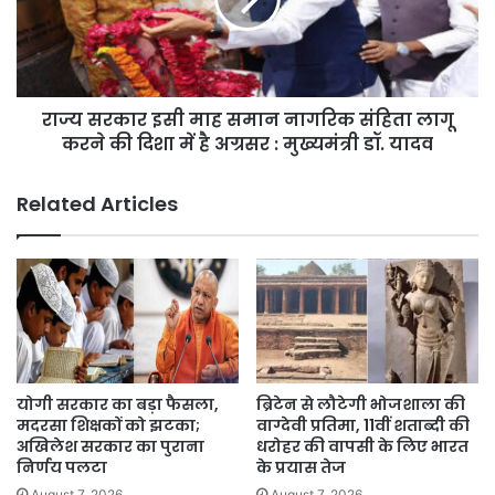
समान
नागरिक
संहिता
लागू
करने
राज्य सरकार इसी माह समान नागरिक संहिता लागू
की
दिशा
करने की दिशा में है अग्रसर : मुख्यमंत्री डॉ. यादव
में
है
Related Articles
अग्रसर
:
मुख्यमंत्री
डॉ.
यादव
योगी सरकार का बड़ा फैसला,
ब्रिटेन से लौटेगी भोजशाला की
मदरसा शिक्षकों को झटका;
वाग्देवी प्रतिमा, 11वीं शताब्दी की
अखिलेश सरकार का पुराना
धरोहर की वापसी के लिए भारत
निर्णय पलटा
के प्रयास तेज
August 7, 2026
August 7, 2026