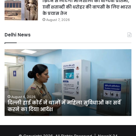
ब्रिटेन से लौटेगी भोजशाला की वाग्देवी प्रतिमा,
11वीं शताब्दी की धरोहर की वापसी के लिए भारत
के प्रयास तेज
August 7, 2026
Delhi News
दिल्ली
दिल
हाई
रि
कोर्ट
को
ने
हरा
थानों
भर
में
बना
महिला
की
सुविधाओं
मेग
August 6, 2026
क
दिल्ली हाई कोर्ट ने थानों में महिला सुविधाओं का सर्वे
का
यो
करने का दिया आदेश
सर्वे
चा
करने
सा
का
में
दिया
लगें
आदेश
एक
© Copyright 2026, All Rights Reserved |
NewsX 24