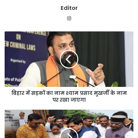
Editor
Instagram
बिहार
में
सड़कों
का
नाम
श्याम
प्रसाद
मुखर्जी
के
बिहार में सड़कों का नाम श्याम प्रसाद मुखर्जी के नाम
नाम
पर
पर रखा जाएगा
रखा
जाएगा
राज्य
सरकार
इसी
माह