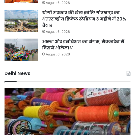
August 6, 2026
योगी सरकार की खेल क्रांति! गोरखपुर का
अंतरराष्ट्रीय क्रिकेट स्टेडियम 3 महीने में 20%
तैयार
August 6, 2026
आस्था और इनोवेशन का संगम, मैक्लारेन में
विराजे भोलेनाथ
August 6, 2026
Delhi News
यमुना
जं
डूब
मंत
क्षेत्र
पर
में
बड़े
अवैध
आत
निर्माण
हम
पर
की
सख्त
सा
August 5, 2026