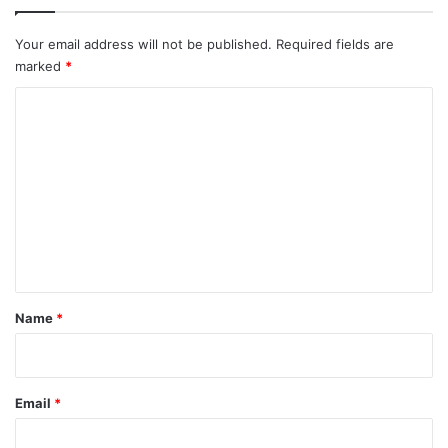
Your email address will not be published.
Required fields are
marked
*
C
o
m
m
e
n
t
*
Name
*
Email
*