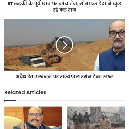
IIT रुड़की के पूर्व छात्र पर जांच तेज, मोबाइल डेटा से खुल
डेटा
से
रहे कई राज
खुल
रहे
अवैध
कई
रेत
राज
उत्खनन
पर
राज्यपाल
रमेन
डेका
सख्त
अवैध रेत उत्खनन पर राज्यपाल रमेन डेका सख्त
Related Articles