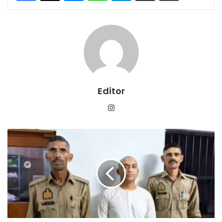
Editor
Instagram
IIT
रुड़की
के
पूर्व
छात्र
पर
जांच
तेज,
मोबाइल