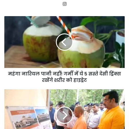
Instagram
महंगा
नारियल
पानी
नहीं!
गर्मी
में
ये
5
सस्ते
महंगा नारियल पानी नहीं! गर्मी में ये 5 सस्ते देसी ड्रिंक्स
देसी
ड्रिंक्स
रखेंगे शरीर को हाइड्रेट
रखेंगे
शरीर
चिलुआताल
को
बनेगा
हाइड्रेट
ईको
टूरिज्म
और
वाटर
स्पोर्ट्स