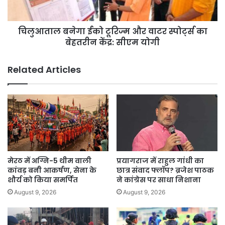
का
बेहतरीन
चिलुआताल बनेगा ईको टूरिज्म और वाटर स्पोर्ट्स का
केंद्र:
सीएम
बेहतरीन केंद्र: सीएम योगी
योगी
Related Articles
मेरठ में अग्नि-5 थीम वाली
प्रयागराज में राहुल गांधी का
कांवड़ बनी आकर्षण, सेना के
छात्र संवाद फ्लॉप? ब्रजेश पाठक
शौर्य को किया समर्पित
ने कांग्रेस पर साधा निशाना
August 9, 2026
August 9, 2026