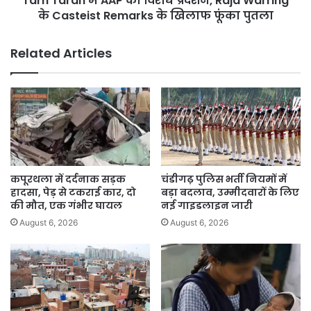
Tarn Taran में AAP का विरोध प्रदर्शन, Raja Warring
Casteist
के Casteist Remarks के खिलाफ फूंका पुतला
Remarks
के
Related Articles
खिलाफ
फूंका
पुतला
कपूरथला में दर्दनाक सड़क
चंडीगढ़ पुलिस भर्ती नियमों में
हादसा, पेड़ से टकराई कार, दो
बड़ा बदलाव, उम्मीदवारों के लिए
की मौत, एक गंभीर घायल
नई गाइडलाइन जारी
August 6, 2026
August 6, 2026