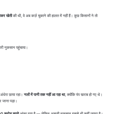
नहीं
ुंचा, जानें
10 साल पुरानी डीजल कार को PUC नहीं
मिला,
मिला, मालिक पहुंचा सुप्रीम कोर्ट
मालिक
लेकर खेती
की थी, वे अब कर्ज़ चुकाने की हालत में नहीं हैं। कुछ किसानों ने तो
पहुंचा
सुप्रीम
कोर्ट
 भारी नुकसान पहुंचाया।
क अंधेरा छाया रहा।
नलों में पानी तक नहीं आ रहा था
, क्योंकि पंप खराब हो गए थे।
र जाना पड़ा।
00
करोड़ रुपये
आंका गया है — लेकिन असली नुकसान इससे भी कहीं ज्यादा है।