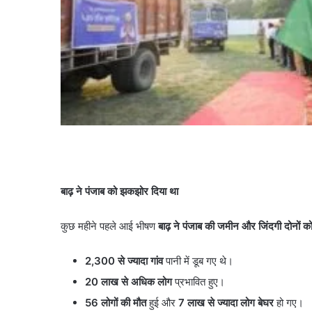
बाढ़ ने पंजाब को झकझोर दिया था
सौरभ
दास
कुछ महीने पहले आई भीषण
बाढ़ ने पंजाब की जमीन और जिंदगी दोनों क
के
बंगले
2,300
से ज्यादा गांव
पानी में डूब गए थे।
पर
20
लाख से अधिक लोग
प्रभावित हुए।
क्यों
August 6, 2026
मचा
56
लोगों की मौत
हुई और
7
लाख से ज्यादा लोग बेघर
हो गए।
सौरभ दास के बंगले पर क्य