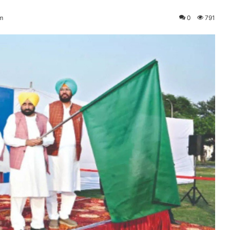
am
0
791