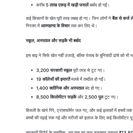
बवाल?
मामला पुलिस से कोर्ट तक पह
करीब
5
लाख एकड़ में खड़ी फसलें
बर्बाद हो गईं।
मामला
पूरा विवाद
पुलिस
कई किसानों के खेत पूरी तरह तबाह हो गए। जिन लोगों ने
बैंक से कर्ज 
से
कोर्ट
निराशा में
आत्महत्या के विचार
तक कर लिए थे।
तक
पहुंचा,
स्कूल
,
अस्पताल और सड़कें भी बर्बाद
जानें
पूरा
इस बाढ़ ने सिर्फ खेत नहीं उजाड़े, बल्कि पंजाब के बुनियादी ढांचे को भी
विवाद
3,200
सरकारी स्कूल
पूरी तरह से टूट गए।
19
कॉलेजों की इमारतें
मलबे में तब्दील हो गईं।
1,400
क्लीनिक और अस्पताल
बंद हो गए।
8,500
किलोमीटर सड़कें
और
2,500
पुल
टूट गए।
बिजली के खंभे गिरे, ट्रांसफॉर्मर जल गए, और कई इलाकों में हफ्तों त
बच्चों की पढ़ाई रुक गई और मरीजों को इलाज के लिए कई किलोमीटर दू
सरकारी रिपोर्ट के मुताबिक, अब तक का कुल नुकसान लगभग
₹13,8