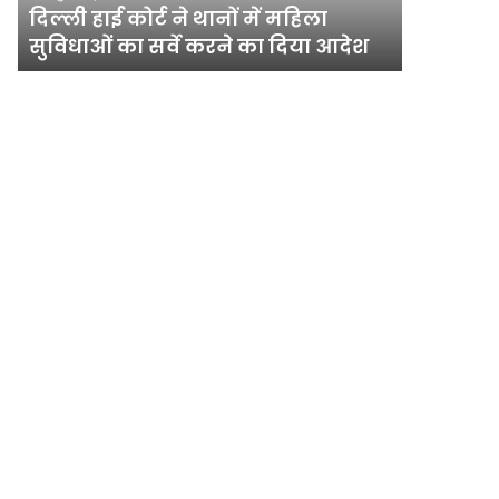
सुविधाओं
मेगा
दिल्ली हाई कोर्ट ने थानों में महिला
योजना, चा
का
योजना,
सुविधाओं का सर्वे करने का दिया आदेश
अधिक पौ
सर्वे
चार
करने
साल
का
में
दिया
लगेंगे
आदेश
एक
करोड़
से
अधिक
पौधे