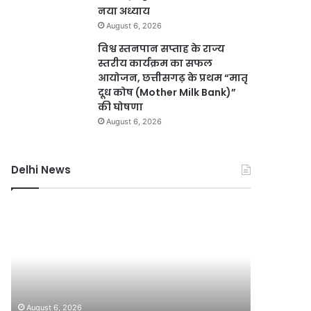
नया अध्याय
August 6, 2026
विश्व स्तनपान सप्ताह के राज्य
स्तरीय कार्यक्रम का सफल
आयोजन, छत्तीसगढ़ के प्रथम “मातृ
दूध कोष (Mother Milk Bank)”
की घोषणा
August 6, 2026
Delhi News
दिल्ली
दिल्ली
हाई
रिज
कोर्ट
को
ने
हरा-
थानों
भरा
में
बनाने
August 6, 2
महिला
की
दिल्ली र
August 6, 2026