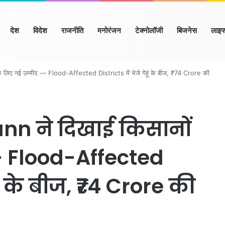
ome
देश
विदेश
राजनीति
मनोरंजन
टेक्नोलॉजी
बिजनेस
लाइफ
ाणा
हिमाचल
उत्तर प्रदेश
मध्य प्रदेश
छत्तीसगढ़
राजस्थान
बिहार/झा
ए नई उम्मीद — Flood-Affected Districts में भेजे गेहूं के बीज, ₹74 Crore की
 ने दिखाई किसानों
— Flood-Affected
हूं के बीज, ₹74 Crore की