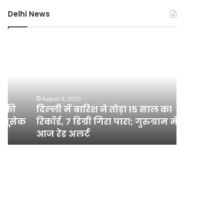
Delhi News
दिल्ली
नमो
में
भारत
बारिश
का
ने
नया
तोड़ा
हाईस्पीड
15
रूट
August 8, 2026
August 8, 2
साल
तैयार,
दिल्ली में बारिश ने तोड़ा 15 साल का
नमो भारत
का
नोएडा-
क
रिकॉर्ड, 7 डिग्री गिरा पारा; गुरुग्राम में
नोएडा-गा
रिकॉर्ड,
गाजियाबाद
आज रेड अलर्ट
तक दौड़ेग
7
से
डिग्री
गुरुग्राम
गिरा
और
पारा;
जेवर
गुरुग्राम
तक
में
दौड़ेगी
आज
रैपिड
रेड
रेल
अलर्ट