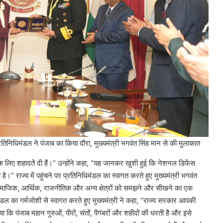
DSB
नहर
होगी
सीमेंटेड,
750
करोड़
August 8, 2026
की
रहार, 72 घंटे
DSB नहर होगी सीमेंटेड, 750 करोड़ की
योजना
और 66 वाहन
योजना से दिल्ली को मिलेगा 100 क्यूसे
से
अतिरिक्त पानी
दिल्ली
ंडल ने पंजाब का किया दौरा, मुख्यमंत्री भगवंत सिंह मान से की मुलाकात
को
मिलेगा
 के लिए शहादतें दी हैं।” उन्होंने कहा, “यह जानकर खुशी हुई कि नेशनल डिफेंस
100
ै।” राज्य में पहुंचने पर प्रतिनिधिमंडल का स्वागत करते हुए मुख्यमंत्री भगवंत
क्यूसेक
ामाजिक, आर्थिक, राजनीतिक और अन्य क्षेत्रों को समझने और सीखने का एक
अतिरिक्त
पानी
ल का गर्मजोशी से स्वागत करते हुए मुख्यमंत्री ने कहा, “राज्य सरकार आपकी
 कि पंजाब महान गुरुओं, पीरों, संतों, पैगंबरों और शहीदों की धरती है और इसे