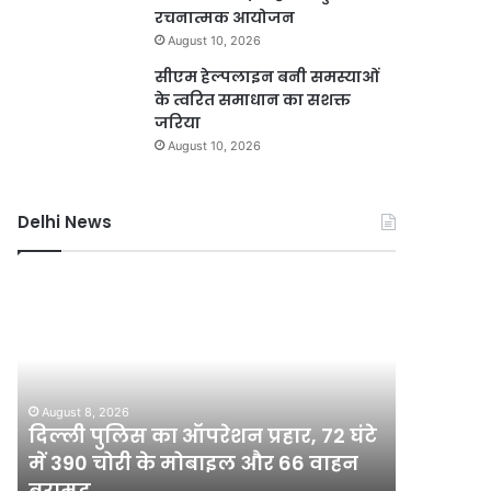
रचनात्मक आयोजन
August 10, 2026
सीएम हेल्पलाइन बनी समस्याओं
के त्वरित समाधान का सशक्त
जरिया
August 10, 2026
Delhi News
दिल्ली
DSB
पुलिस
नहर
का
होगी
ऑपरेशन
सीमेंटेड,
प्रहार,
750
72
करोड़
August 8, 2026
August 8, 2
घंटे
की
दिल्ली पुलिस का ऑपरेशन प्रहार, 72 घंटे
DSB नहर 
में
योजना
में 390 चोरी के मोबाइल और 66 वाहन
योजना से
390
से
बरामद
अतिरिक्त