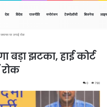
ome
देश
विदेश
राजनीति
मनोरंजन
टेक्नोलॉजी
बिजनेस
लाइफ
रियाणा
हिमाचल
उत्तर प्रदेश
मध्य प्रदेश
छत्तीसगढ़
राजस्थान
बिहार/
े जमानत पर लगाई रोक
 बड़ा झटका, हाई कोर्ट
 रोक
0
790