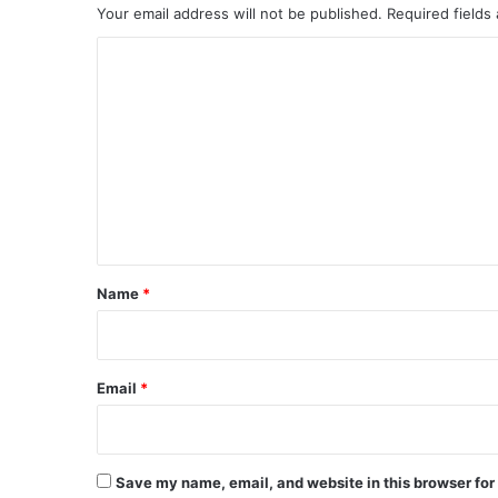
Your email address will not be published.
Required fields
C
o
m
m
e
n
t
*
Name
*
Email
*
Save my name, email, and website in this browser for