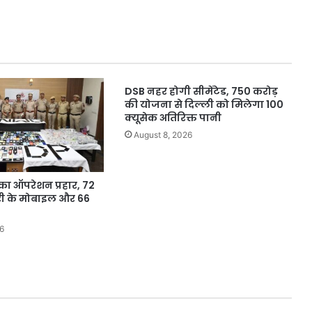
दौड़ेंगी
किया,
इलेक्ट्रिक
देखिए
बसें
उन्होंने
क्या
कहा?
DSB नहर होगी सीमेंटेड, 750 करोड़
की योजना से दिल्ली को मिलेगा 100
क्यूसेक अतिरिक्त पानी
August 8, 2026
का ऑपरेशन प्रहार, 72
चोरी के मोबाइल और 66
6