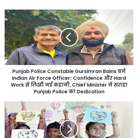
Punjab
Police
Constable
Gursimran
Bains
बने
Indian
Air
Force
Punjab Police Constable Gursimran Bains बने
Officer;
Confidence
Indian Air Force Officer; Confidence और Hard
और
Work से लिखी नई कहानी, Chief Minister ने सराहा
Hard
Punjab Police का Dedication
Work
से
Mann
लिखी
सरकार
नई
का
कहानी,
संकल्प
Chief
साकार!
Minister
‘khushiyo