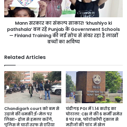
ने
ki
सराहा
pathshala’
Punjab
बन
Police
Mann सरकार का संकल्प साकार! ‘khushiyo ki
रहे
का
Punjab
pathshala’ बन रहे Punjab के Government Schools
Dedication
के
— Finland Training की नई सोच से संवर रहा है लाखों
Government
बच्चों का भविष्य
Schools
—
Related Articles
Finland
Training
की
नई
सोच
से
संवर
रहा
है
Chandigarh court को बम से
चंडीगढ़ PGI में 1.14 करोड़ का
लाखों
उड़ाने की धमकी:ई-मेल पर
घोटाला: CBI ने की 6 कर्मी समेत
बच्चों
लिखा- ड्रोन से हमला करेंगे,
8 पर FIR, फोटोकॉपी दुकान से
का
पुलिस ने चारों तरफ से एरिया
मरीजों की ग्रांट में खेल