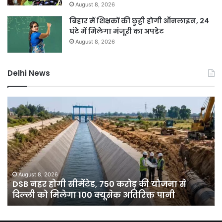
August 8, 2026
बिहार में शिक्षकों की छुट्टी होगी ऑनलाइन, 24
घंटे में मिलेगा मंजूरी का अपडेट
August 8, 2026
Delhi News
दिल्ली
में
बारिश
ने
तोड़ा
15
साल
का
August 8, 2026
ोजना से
दिल्ली में बारिश ने तोड़ा 15 साल का रिकॉर्ड, 7 
रिकॉर्ड,
 पानी
गिरा पारा; गुरुग्राम में आज रेड अलर्ट
7
डिग्री
गिरा