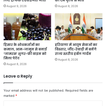
लिए ट्रैफिक एडवाइजरी जारी
की दम घुटने से मौत
August 9, 2026
August 8, 2026
हिसार के शोधकर्ताओं का
हरियाणा में आयुष सेवाओं का
कमाल, आम-जामुन से बनाई
विस्तार, जींद-रेवाड़ी में बनेंगे
‘जामरस’ शुगर-फ्री वाइन को
राज्य स्तरीय हर्बल गार्डन
मिला पेटेंट
August 8, 2026
August 8, 2026
Leave a Reply
Your email address will not be published.
Required fields are
marked
*
C