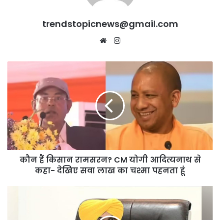
trendstopicnews@gmail.com
Website
Instagram
कौन
हैं
किसान
रामसरन?
CM
योगी
आदित्यनाथ
से
कहा-
कौन हैं किसान रामसरन? CM योगी आदित्यनाथ से
देखिए
सवा
कहा- देखिए सवा लाख का चश्मा पहनता हूं
लाख
का
मान
चश्मा
सरकार
पहनता
ने