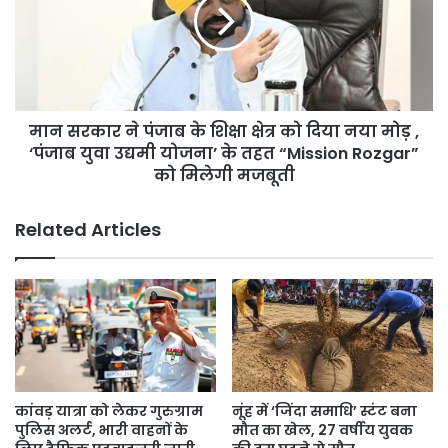
हूं
पंजाब
के
शिक्षा
क्षेत्र
को
दिया
मान सरकार ने पंजाब के शिक्षा क्षेत्र को दिया नया मोड़ ,
नया
मोड़
‘पंजाब युवा उद्यमी योजना’ के तहत “Mission Rozgar”
,
को मिलेगी मजबूती
‘पंजाब
युवा
Related Articles
उद्यमी
योजना’
के
तहत
“Mission
Rozgar”
को
मिलेगी
मजबूती
कांवड़ यात्रा को लेकर गुरुग्राम
नूंह में ‘जिंदा समाधि’ स्टंट बना
पुलिस अलर्ट, भारी वाहनों के
मौत का खेल, 27 वर्षीय युवक