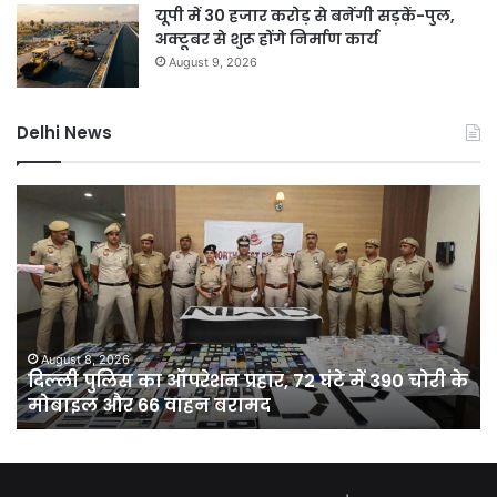
यूपी में 30 हजार करोड़ से बनेंगी सड़कें-पुल,
अक्टूबर से शुरू होंगे निर्माण कार्य
August 9, 2026
Delhi News
दिल्ली
D
पुलिस
नह
का
होग
ऑपरेशन
सीम
प्रहार,
75
72
कर
घंटे
की
में
यो
August 8, 2026
दिल्ली पुलिस का ऑपरेशन प्रहार, 72 घंटे में 390 चोरी के
390
से
मोबाइल और 66 वाहन बरामद
चोरी
दिल
के
को
मोबाइल
मिल
और
10