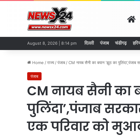
H
दिल्ली
पंजाब
चंडीगढ़
हरिय
August 8, 2026 | 8:14 pm
Home
/
राज्य
/
पंजाब
/
CM नायब सैनी का बयान ‘झूठ का पुलिंदा’,पंजाब 
पंजाब
CM नायब सैनी का ब
पुलिंदा’,पंजाब सरका
एक परिवार को मुआव