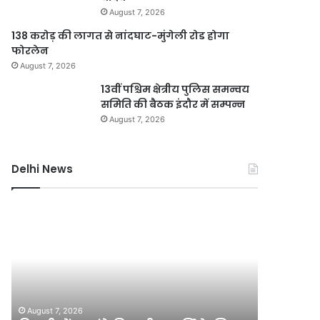
August 7, 2026
138 करोड़ की लागत से नांदघाट-मुंगेली रोड होगा
फोरलेन
August 7, 2026
13वीं पश्चिम क्षेत्रीय पुलिस समन्वय
समिति की बैठक इंदौर में सम्पन्न
August 7, 2026
Delhi News
दिल्ली
जली
में
नकदी
24
मामले
घंटे
में
बिजली
यशवंत
आपूर्ति
वर्मा
August 7, 2
के
पर
जली नकदी
August 7, 2026
लिए
एसआईटी