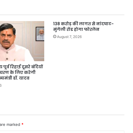
राजमार्ग
और
तालाब
सौंदर्यीकरण
138 करोड़ की लागत से नांदघाट-
कार्यों
मुंगेली रोड होगा फोरलेन
का
August 7, 2026
किया
निरीक्षण
पूर्व रिहाई दूसरे बंदियों
आचरण के लिए करेगी
ख्यमंत्री डॉ. यादव
6
 are marked
*