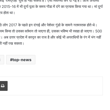
कोई 'रामद्रोही' घुस ही नहीं सकता है। ऐसी व्यवस्था कर दी गई है। आज अयोध्या
5-16 में भी दुर्गा पूजा के समय गोंडा में दंगे का प्रयास किया गया था। मां दुर्गा
्रव होता था।
में बैठे लोग 2017 के पहले इन दंगाई और पेशेवर गुंडो के सामने नतमस्तक होते थे।
का काम किया तो उसका वर्तमान तो जाएगा ही, उसका भविष्य भी स्वाहा हो जाएगा। 500
। अब उत्तर प्रदेश में कानून का राज है और कोई भी अपराधियों के रंग में भंग नहीं
 भी नहीं रख सकता।
i
top-news
करोल
बाग
r
a Email
Print
में
नकली
लग्जरी
सामान
 आतंकी
August 7, 2026
बेचने
ान से हो रहा
करोल बाग में नकली लग्जरी सामान
वालों