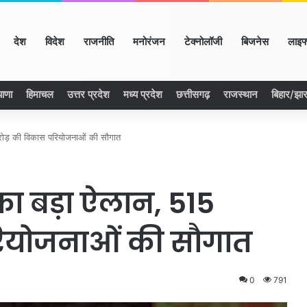
ome
देश
विदेश
राजनीति
मनोरंजन
टेक्नोलॉजी
बिजनेस
लाइफ
याणा
हिमाचल
उत्तर प्रदेश
मध्य प्रदेश
छत्तीसगढ़
राजस्थान
बिहार/झा
करोड़ की विकास परियोजनाओं की सौगात
 का बड़ा ऐलान, 515
रियोजनाओं की सौगात
0
791