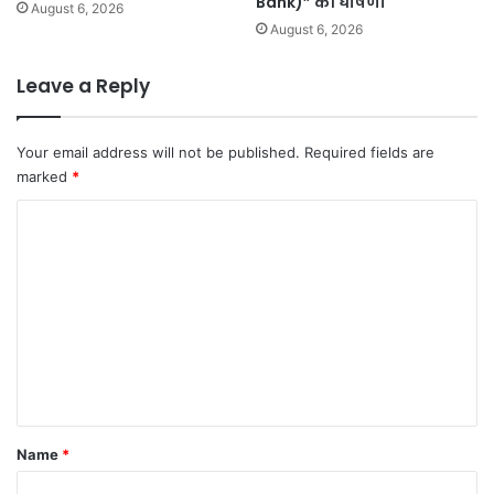
Bank)” की घोषणा
August 6, 2026
August 6, 2026
Leave a Reply
Your email address will not be published.
Required fields are
marked
*
C
o
m
m
e
n
t
*
Name
*