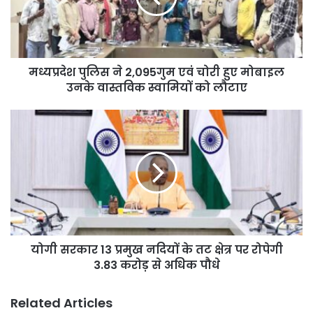
चोरी
हुए
मोबाइल
उनके
मध्यप्रदेश पुलिस ने 2,095गुम एवं चोरी हुए मोबाइल
वास्तविक
स्वामियों
उनके वास्तविक स्वामियों को लौटाए
को
लौटाए
योगी
सरकार
13
प्रमुख
नदियों
के
तट
क्षेत्र
पर
योगी सरकार 13 प्रमुख नदियों के तट क्षेत्र पर रोपेगी
रोपेगी
3.83
3.83 करोड़ से अधिक पौधे
करोड़
से
Related Articles
अधिक