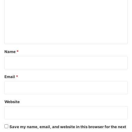
m
m
e
n
t
*
Name
*
Email
*
Website
Save my name, email, and website in this browser for the next