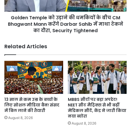
पूरा
बीच
भरोसा”
CM
Golden Temple को उड़ाने की धमकियों के बीच CM
Bhagwant
Mann
Bhagwant Mann करेंगे Darbar Sahib में माथा टेकने
करेंगे
का दौरा, Security Tightened
Darbar
Sahib
Related Articles
में
माथा
टेकने
का
दौरा,
Security
Tightened
13 साल से कम उम्र के बच्चों के
MBBS सीटों पर बड़ा अपडेट!
लिए सोशल मीडिया बैन! संसद
NEET सीट मैट्रिक्स से भी बढ़ीं
में बिल लाने की तैयारी
मेडिकल सीटें, केंद्र ने जारी किया
नया ब्योरा
August 8, 2026
August 8, 2026