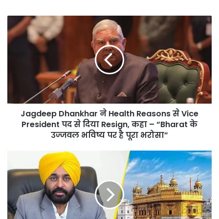
Jagdeep
Dhankhar
ने
Health
Reasons
से
Vice
President
पद
Jagdeep Dhankhar ने Health Reasons से Vice
से
दिया
President पद से दिया Resign, कहा – “Bharat के
Resign,
उज्जवल भविष्य पर है पूरा भरोसा”
कहा
–
Golden
“Bharat
Temple
के
को
उज्जवल
उड़ाने
भविष्य
की
पर
धमकियों
है
के