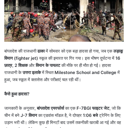
बांग्लादेश की राजधानी
ढाका
में सोमवार को एक बड़ा हादसा हो गया, जब एक
लड़ाकू
विमान (
fighter jet)
स्कूल की इमारत पर गिर गया। इस भीषण दुर्घटना में
16
छात्र
,
2
शिक्षक
और
विमान के पायलट
की मौके पर ही मौत हो गई। हादसा
राजधानी के
उत्तरा इलाके
में स्थित
Milestone School and College
में
हुआ, जब स्कूल में क्लासेस और परीक्षाएं चल रही थीं।
कैसे हुआ हादसा
?
जानकारी के अनुसार,
बांग्लादेश एयरफोर्स
का एक
F-7BGI
फाइटर जेट
, जो कि
चीन में बने
J-7
विमान
का एडवांस मॉडल है, ने दोपहर
1:06
बजे
ट्रेनिंग के लिए
उड़ान भरी थी। लेकिन कुछ ही मिनटों बाद उसमें तकनीकी खराबी आ गई और वह