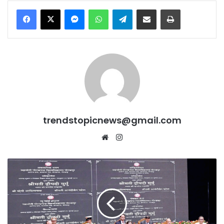
Messenger
WhatsApp
Telegram
Share via Email
Print
trendstopicnews@gmail.com
Website
Instagram
Mahayogi
Gorakhnath
University
में
President
Droupadi