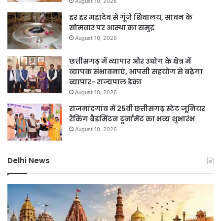
August 10, 2026
हर हर महादेव से गूंजे शिवालय, सावन के
सोमवार पर आस्था का समुद्र
August 10, 2026
छत्तीसगढ़ में व्यापार और उद्योग के क्षेत्र में
व्यापक संभावनाएं, आपसी सहयोग से बढ़ेगा
व्यापार- राज्यपाल डेका
August 10, 2026
राजनांदगांव में 25वीं छत्तीसगढ़ स्टेट जूनियर
रैंकिंग बैडमिंटन टूर्नामेंट का भव्य शुभारंभ
August 10, 2026
Delhi News
दिल्ली
दिल
में
पु
स्पिरिचुअल
का
टूरिज्म
ऑप