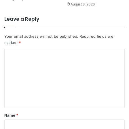
August 8, 2026
Leave a Reply
Your email address will not be published.
Required fields are
marked
*
C
o
m
m
e
n
t
*
Name
*