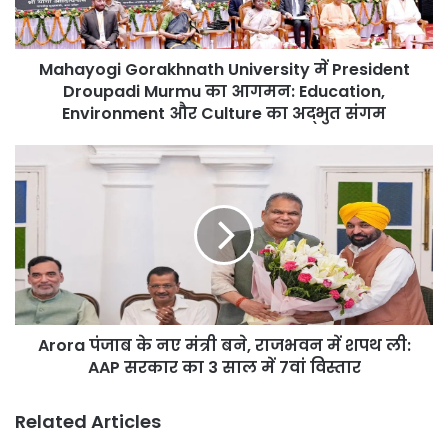
Murmu
का
आगमन:
Mahayogi Gorakhnath University में President
Education,
Environment
Droupadi Murmu का आगमन: Education,
और
Environment और Culture का अद्भुत संगम
Culture
का
Arora
अद्भुत
पंजाब
संगम
के
नए
मंत्री
बने,
राजभवन
में
शपथ
Arora पंजाब के नए मंत्री बने, राजभवन में शपथ ली:
ली:
AAP
AAP सरकार का 3 साल में 7वां विस्तार
सरकार
का
Related Articles
3