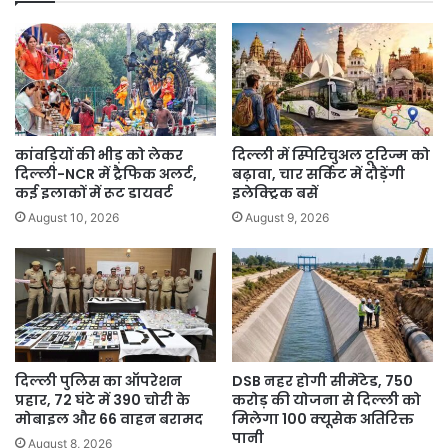
साल
में
7वां
विस्तार
कांवड़ियों की भीड़ को लेकर
दिल्ली में स्पिरिचुअल टूरिज्म को
दिल्ली-NCR में ट्रैफिक अलर्ट,
बढ़ावा, चार सर्किट में दौड़ेंगी
कई इलाकों में रूट डायवर्ट
इलेक्ट्रिक बसें
August 10, 2026
August 9, 2026
दिल्ली पुलिस का ऑपरेशन
DSB नहर होगी सीमेंटेड, 750
प्रहार, 72 घंटे में 390 चोरी के
करोड़ की योजना से दिल्ली को
मोबाइल और 66 वाहन बरामद
मिलेगा 100 क्यूसेक अतिरिक्त
पानी
August 8, 2026