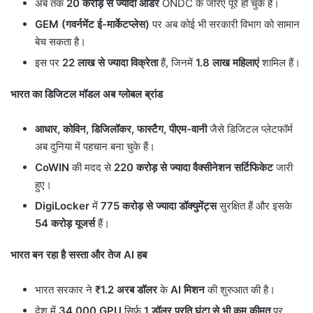
अब तक
20
करोड़ से ज्यादा ऑर्डर
ONDC के जरिए पूरे हो चुके हैं।
GEM (
गवर्नमेंट ई-मार्केटप्लेस)
पर अब कोई भी सरकारी विभाग को सामान
बेच सकता है।
इस पर
22
लाख से ज्यादा विक्रेता
हैं, जिनमें
1.8
लाख महिलाएं
शामिल हैं।
भारत का डिजिटल मॉडल अब ग्लोबल ब्रांड
आधार
,
कोविन
,
डिजिलॉकर
,
फास्टैग
,
पीएम-वानी
जैसे डिजिटल प्लेटफॉर्म
अब दुनिया में पहचान बना चुके हैं।
CoWIN
की मदद से
220
करोड़ से ज्यादा वैक्सीनेशन सर्टिफिकेट
जारी
हुए।
DigiLocker
में
775
करोड़ से ज्यादा डॉक्युमेंट्स
सुरक्षित हैं और इसके
54
करोड़ यूजर्स
हैं।
भारत बन रहा है सस्ता और तेज
AI
हब
भारत सरकार ने
₹1.2
अरब डॉलर
के
AI
मिशन
की शुरुआत की है।
देश में
34,000 GPU
सिर्फ
1
डॉलर प्रति घंटा से भी कम कीमत
पर