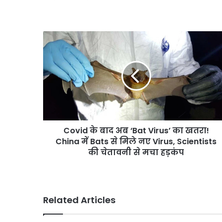
Covid
के
बाद
अब
‘Bat
Virus’
का
खतरा!
China
Covid के बाद अब ‘Bat Virus’ का खतरा!
में
Bats
China में Bats से मिले नए Virus, Scientists
से
की चेतावनी से मचा हड़कंप
मिले
नए
Virus,
Scientists
Related Articles
की
चेतावनी