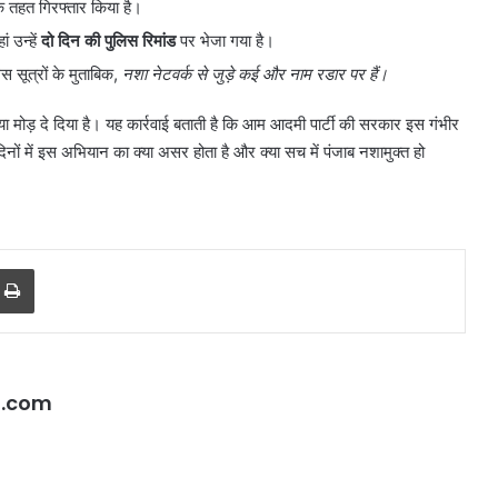
े तहत गिरफ्तार किया है।
आज रेड अलर्ट
7
डिग्री
ं उन्हें
दो दिन की पुलिस रिमांड
पर भेजा गया है।
गिरा
स सूत्रों के मुताबिक,
नशा नेटवर्क से जुड़े कई और नाम रडार पर हैं।
पारा;
गुरुग्राम
ा मोड़ दे दिया है। यह कार्रवाई बताती है कि आम आदमी पार्टी की सरकार इस गंभीर
में
नों में इस अभियान का क्या असर होता है और क्या सच में पंजाब नशामुक्त हो
आज
रेड
अलर्ट
r
a Email
Print
l.com