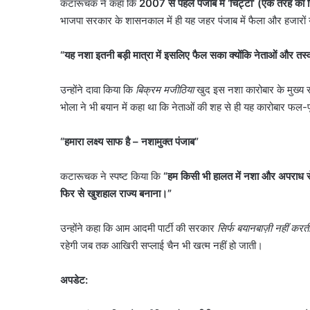
कटारूचक ने कहा कि
2007
से पहले पंजाब में
‘
चिट्टा
‘ (
एक तरह का स
भाजपा सरकार के शासनकाल में ही यह जहर पंजाब में फैला और हजारों युवा
“
यह नशा इतनी बड़ी मात्रा में इसलिए फैल सका क्योंकि नेताओं और तस
उन्होंने दावा किया कि
बिक्रम मजीठिया
खुद इस नशा कारोबार के मुख्य 
भोला ने भी बयान में कहा था कि नेताओं की शह से ही यह कारोबार फल
“
हमारा लक्ष्य साफ है
–
नशामुक्त पंजाब”
कटारूचक ने स्पष्ट किया कि
“
हम किसी भी हालत में नशा और अपराध से स
जली
फिर से खुशहाल राज्य बनाना।”
नकदी
मामले
उन्होंने कहा कि आम आदमी पार्टी की सरकार
सिर्फ बयानबाज़ी नहीं करत
में
रहेगी जब तक आखिरी सप्लाई चैन भी खत्म नहीं हो जाती।
यशवंत
वर्मा
August 7, 2026
पर
अपडेट:
जली नकदी मामले में यशवं
एसआईटी
एसआईटी जांच याचिका सुप्री
जांच