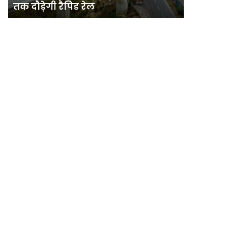
तक दौड़ेगी रैपिड रेल
सख्त
से
होगी
गुरुग्राम
कार्रवाई,
और
हाईकोर्ट
जेवर
सख्त
तक
दौड़ेगी
रैपिड
रेल