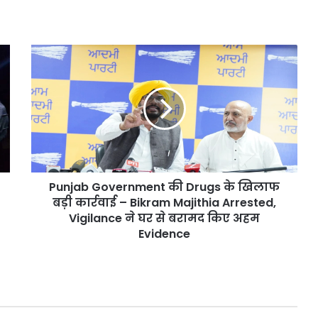
Punjab
Government
की
Drugs
के
खिलाफ
बड़ी
कार्रवाई
–
Punjab Government की Drugs के खिलाफ
Bikram
Majithia
बड़ी कार्रवाई – Bikram Majithia Arrested,
Arrested,
Vigilance ने घर से बरामद किए अहम
Vigilance
Evidence
ने
घर
से
बरामद
किए