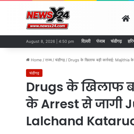
H
दिल्ली
पंजाब
चंडीगढ़
हरि
August 8, 2026 | 4:50 pm
Home
/
राज्य
/
चंडीगढ़
/
Drugs के खिलाफ बड़ी कार्रवाई: Majithia
चंडीगढ़
Drugs के खिलाफ बड़
के Arrest से जागी 
Lalchand Kataru