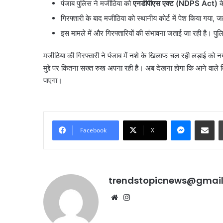
पंजाब पुलिस ने मजीठिया को
एनडीपीएस एक्ट (
NDPS Act)
क
खारिज की
याचिका
सुप्रीम
गिरफ्तारी के बाद मजीठिया को स्थानीय कोर्ट में पेश किया गया, जहा
कोर्ट
इस मामले में और गिरफ्तारियों की संभावना जताई जा रही है। पुलि
ने
खारिज
मजीठिया की गिरफ्तारी ने पंजाब में नशे के खिलाफ चल रही लड़ाई को नय
की
मुद्दे पर कितना सख्त रुख अपना रही है। अब देखना होगा कि आने वाले दि
पाएगा।
Messenge
Share vi
Facebook
X
trendstopicnews@gmai
Website
Instagram