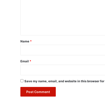
m
m
e
n
t
*
Name
*
Email
*
Save my name, email, and website in this browser for