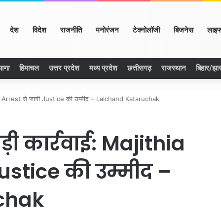
ome
देश
विदेश
राजनीति
मनोरंजन
टेक्नोलॉजी
बिजनेस
लाइफ
याणा
हिमाचल
उत्तर प्रदेश
मध्य प्रदेश
छत्तीसगढ़
राजस्थान
बिहार/झा
 के Arrest से जागी Justice की उम्मीद – Lalchand Kataruchak
ी कार्रवाई: Majithia
Justice की उम्मीद –
chak