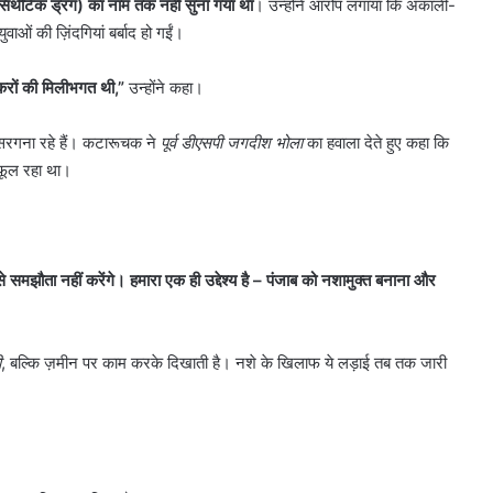
िंथेटिक ड्रग) का नाम तक नहीं सुना गया था
। उन्होंने आरोप लगाया कि अकाली-
ओं की ज़िंदगियां बर्बाद हो गईं।
्करों की मिलीभगत थी
,”
उन्होंने कहा।
सरगना रहे हैं। कटारूचक ने
पूर्व डीएसपी जगदीश भोला
का हवाला देते हुए कहा कि
-फूल रहा था।
मझौता नहीं करेंगे। हमारा एक ही उद्देश्य है
–
पंजाब को नशामुक्त बनाना और
दिल्ली
में
बारिश
ी
, बल्कि ज़मीन पर काम करके दिखाती है। नशे के खिलाफ ये लड़ाई तब तक जारी
ने
तोड़ा
15
August 8, 2026
साल
त वर्मा पर
दिल्ली में बारिश ने तोड़ा 15 साल का
का
म कोर्ट ने
रिकॉर्ड, 7 डिग्री गिरा पारा; गुरुग्राम में
रिकॉर्ड,