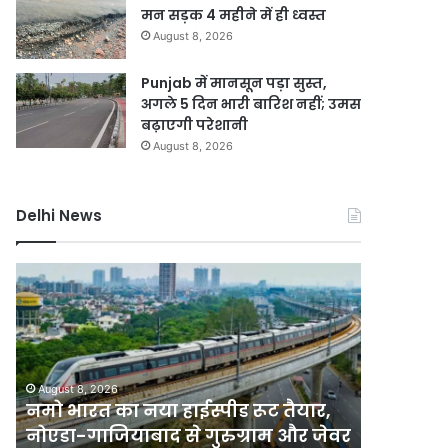
मन सड़क 4 महीने में ही ध्वस्त
August 8, 2026
Punjab में मानसून पड़ा सुस्त,
अगले 5 दिन भारी बारिश नहीं; उमस
बढ़ाएगी परेशानी
August 8, 2026
Delhi News
नमो
करोल
भारत
बाग
का
में
नया
नकली
हाईस्पीड
लग्जरी
रूट
सामान
August 8, 2026
August 7, 2
तैयार,
बेचने
नमो भारत का नया हाईस्पीड रूट तैयार,
करोल बा
नोएडा-
वालों
नोएडा-गाजियाबाद से गुरुग्राम और जेवर
बेचने वाल
गाजियाबाद
पर