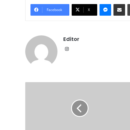
Messenge
Share vi
Facebook
X
Editor
Instagram
अमृतसर
में
बम
धमाकों
की
धमकी
से
हड़कंप,