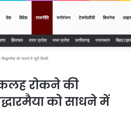
ome
देश
विदेश
राजनीति
मनोरंजन
टेक्नोलॉजी
बिजनेस
लाइफ
याणा
हिमाचल
उत्तर प्रदेश
मध्य प्रदेश
छत्तीसगढ़
राजस्थान
बिहार/झा
द्धारमैया को साधने में जुटी दिल्ली
ी कलह रोकने की
धारमैया को साधने में