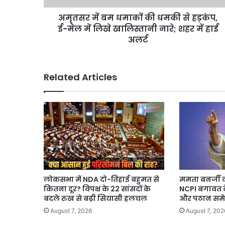
ई-
अमृतसर में बम धमाकों की धमकी से हड़कंप,
मेल
में
ई-मेल में लिखे खालिस्तानी नारे; शहर में हाई
लिखे
अलर्ट
खालिस्तानी
नारे;
शहर
Related Articles
में
हाई
अलर्ट
लोकसभा में NDA दो-तिहाई बहुमत से
ममता बनर्जी 
कितना दूर? विपक्ष के 22 सांसदों के
NCPI बगावत क
बदले रुख से बढ़ी सियासी हलचल
और पठान समेत
August 7, 2026
August 7, 202