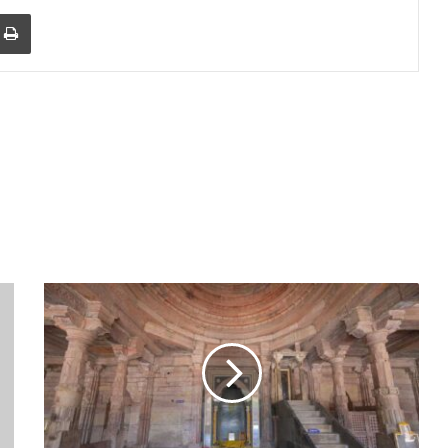
r
a Email
Print
भोजशाला
में
बनेगा
भव्य
सरस्वती
लोक
:
मुख्यमंत्री