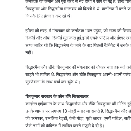
कर्नाटक की कमान अब पूरी तरह से नए हाथों में सौंप दी गई है. डीके शिव
शिवकुमार और सिद्धारमैया मंगलवार को दिल्ली में थे. कर्नाटक में बनने 
जिसके लिए इंतजार कर रहे थे।
हमेशा की तरह, मैं मंगलवार को कर्नाटक भवन पहुंचा, जो राज्य की सियास
रिकॉर्ड और ऑफ-रिकॉर्ड मुलाकात हुई.इनमें एचके पाटिल और ईश्वर खंडारे
साफ ज़ाहिर थी कि सिद्धारमैया के जाने के बाद पिछली कैबिनेट में उनके व
नहीं।
सिद्धारमैया और डीके शिवकुमार की मंगलवार को दोपहर सवा एक बजे कांग्
खड़गे भी शामिल थे. सिद्धारमैया और डीके शिवकुमार अपनी-अपनी पसंद क
सुरजेवाला के साथ चर्चा कर चुके थे।
शिवकुमार सरकार के कौन होंगे सिपहसलार
10
कांग्रेस हाईकमान के साथ सिद्धारमैया और डीके शिवकुमार की मीटिंग हुई
साल
पुरानी
उनके आधार पर लगभग 13 मंत्री बनाए जा सकते हैं. सिद्धारमैया और डीके
डीजल
जी परमेश्वर, रामलिंगा रेड्डी, केबी गौड़ा, यूटी खादर, एमपी पाटिल, सत
कार
जैसे नामों को कैबिनेट में शामिल करने मंज़ूरी दे दी है।
को