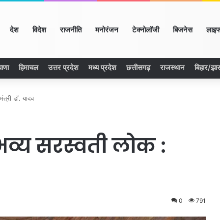
ome
देश
विदेश
राजनीति
मनोरंजन
टेक्नोलॉजी
बिजनेस
लाइफ
याणा
हिमाचल
उत्तर प्रदेश
मध्य प्रदेश
छत्तीसगढ़
राजस्थान
बिहार/झा
मंत्री डॉ. यादव
भव्य सरस्वती लोक :
0
791