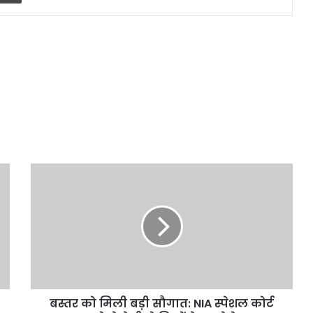
बस्तर
को
मिली
बड़ी
सौगात:
NIA
स्पेशल
कोर्ट
खुलने
बस्तर को मिली बड़ी सौगात: NIA स्पेशल कोर्ट
से