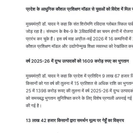
August 8, 2026
तैयार,
नमो भारत का नया हाईस्पीड
प्रदेश के आधुनिक कौशल प्रशिक्षण मॉडल से युवाओं को विदेश में मिल 
नोएडा-
नोएडा-गाजियाबाद से गुरु
गाजियाबाद
तक दौड़ेगी रैपिड रेल
से
मुख्यमंत्री डॉ. यादव ने कहा कि संत शिरोमणि रविदास ग्लोबल स्किल पार्
गुरुग्राम
जोड़ रहा है। संस्थान के बैच-9 के 3विद्यार्थियों का चयन हंगरी में रोजगा
और
प्रारंभ कर चुके हैं। इस वर्ष माह अप्रैल-मई 2026 में 16 कम्पनियों मे
जेवर
कौशल प्रशिक्षण मॉडल और उद्योगोन्मुख शिक्षा व्यवस्था को रेखांकित क
तक
दौड़ेगी
रैपिड
वर्ष 2025-26 में दुग्ध उत्पादकों को 1609 करोड़ रुपए का भुगतान
रेल
मुख्यमंत्री डॉ. यादव ने कहा कि प्रदेश में प्रतिदिन 9 लाख 67 हजार क
किसानों को गत वर्ष की तुलना में 15 प्रतिशत से अधिक राशि का भुगतान किय
25 में 1398 करोड़ रूपए की तुलना में वर्ष 2025-26 में दुग्ध उत्पादक
को समयबद्ध भुगतान सुनिश्चित करने के लिए विशेष प्रणाली अपनाई गई है। 
की गई है।
13 लाख 42 हजार किसानों द्वारा समर्थन मूल्य पर गेहूँ का विक्रय