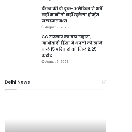
ईरान की दो टूक- अमेरिका ने शर्तें
नहीं मानीं तो नहीं खुलेगा होर्मुज
जलडमरूमध्य
August 9, 2026
CG सरकार का बड़ा सहारा,
माओवादी हिंसा में अपनों को खोने
वाले 15 परिवारों को मिले ₹2.25
करोड़
August 9, 2026
Delhi News
दिल्ली
DSB
पुलिस
नहर
का
होगी
ऑपरेशन
सीमेंटेड,
प्रहार,
750
72
करोड़