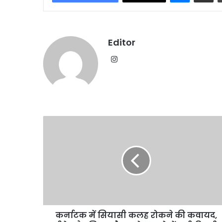
Editor
Instagram
कर्नाटक
में
सियासी
कलह
रोकने
की
कवायद,
डीके
और
कर्नाटक में सियासी कलह रोकने की कवायद,
सिद्धारमैया