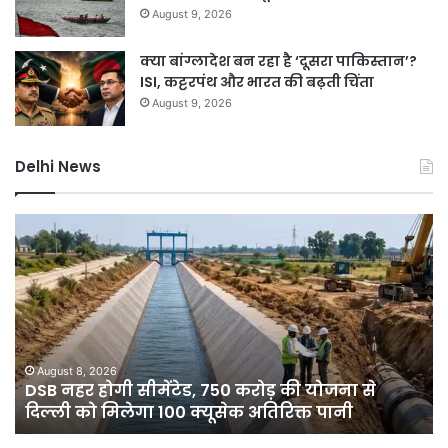
August 9, 2026
क्या बांग्लादेश बन रहा है ‘दूसरा पाकिस्तान’?
ISI, कट्टरपंथ और भारत की बढ़ती चिंता
August 9, 2026
Delhi News
DSB
दिल
नहर
में
होगी
बार
सीमेंटेड,
ने
750
तोड
करोड़
15
की
सा
योजना
का
August 8, 2026
े
DSB नहर होगी सीमेंटेड, 750 करोड़ की योजना से
से
रिक
दिल्ली को मिलेगा 100 क्यूसेक अतिरिक्त पानी
दिल्ली
7
को
डिग