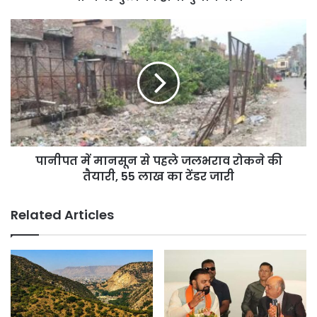
जर्जर
पुलों
पानीपत
का
में
होगा
मानसून
पुनर्निर्माण
से
पहले
जलभराव
रोकने
की
तैयारी,
पानीपत में मानसून से पहले जलभराव रोकने की
55
लाख
तैयारी, 55 लाख का टेंडर जारी
का
टेंडर
Related Articles
जारी