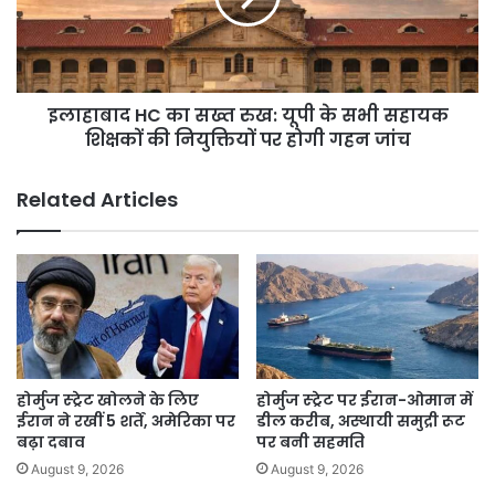
यूपी
के
सभी
सहायक
इलाहाबाद HC का सख्त रुख: यूपी के सभी सहायक
शिक्षकों
की
शिक्षकों की नियुक्तियों पर होगी गहन जांच
नियुक्तियों
पर
Related Articles
होगी
गहन
जांच
होर्मुज स्ट्रेट खोलने के लिए
होर्मुज स्ट्रेट पर ईरान-ओमान में
ईरान ने रखीं 5 शर्तें, अमेरिका पर
डील करीब, अस्थायी समुद्री रूट
बढ़ा दबाव
पर बनी सहमति
August 9, 2026
August 9, 2026