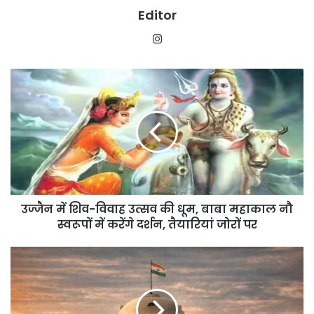
Editor
Instagram
उज्जैन
में
शिव-
विवाह
उत्सव
की
धूम,
बाबा
महाकाल
उज्जैन में शिव-विवाह उत्सव की धूम, बाबा महाकाल नौ
नौ
स्वरूपों
स्वरूपों में करेंगे दर्शन, तैयारियां जोरों पर
में
करेंगे
इलाहाबाद
दर्शन,
HC
तैयारियां
का
जोरों
सख्त
पर
रुख: