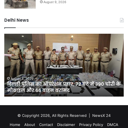
August 9, 2026
Delhi News
दिल्ली
D
पुलिस
नह
का
होग
ऑपरेशन
सीम
प्रहार,
75
72
कर
घंटे
की
में
यो
August 8, 2026
दिल्ली पुलिस का ऑपरेशन प्रहार, 72 घंटे में 390 चोरी के
390
से
मोबाइल और 66 वाहन बरामद
चोरी
दिल
के
को
मोबाइल
मिल
और
10
66
क्य
© Copyright 2026, All Rights Reserved |
NewsX 24
वाहन
अति
Home
About
Contact
Disclaimer
Privacy Policy
DMCA
बरामद
पान