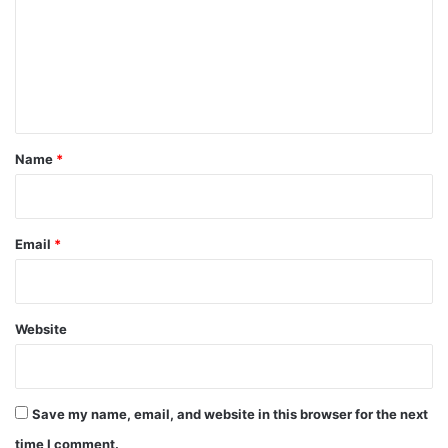
m
m
e
n
t
*
Name
*
Email
*
Website
Save my name, email, and website in this browser for the next
time I comment.