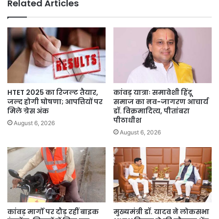
Related Articles
—‘जो
जिस
भाषा
में
समझे…’
HTET 2025 का रिजल्ट तैयार,
कांवड़ यात्राः समावेशी हिंदू
जल्द होगी घोषणा; आपत्तियों पर
समाज का नव-जागरण आचार्य
मिले ग्रेस अंक
डॉ. विक्रमादित्य, पीतांबरा
पीठाधीश
August 6, 2026
August 6, 2026
कांवड़ मार्गों पर दौड़ रहीं बाइक
मुख्यमंत्री डॉ. यादव ने लोकसभा