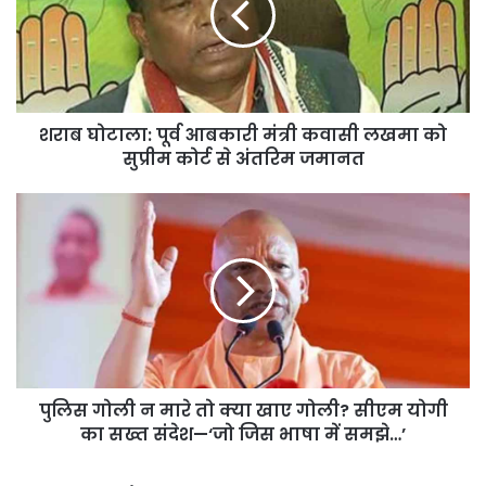
मंत्री
कवासी
लखमा
को
सुप्रीम
शराब घोटाला: पूर्व आबकारी मंत्री कवासी लखमा को
कोर्ट
से
सुप्रीम कोर्ट से अंतरिम जमानत
अंतरिम
जमानत
पुलिस
गोली
न
मारे
तो
क्या
खाए
गोली?
सीएम
पुलिस गोली न मारे तो क्या खाए गोली? सीएम योगी
योगी
का
का सख्त संदेश—‘जो जिस भाषा में समझे…’
सख्त
संदेश