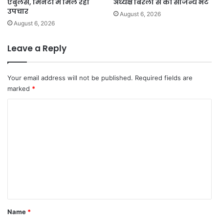
एंबुलेंस, मिनटों में मिल रहा
अध्यक्ष बिरला से की सौजन्य भेंट
उपचार
August 6, 2026
August 6, 2026
Leave a Reply
Your email address will not be published.
Required fields are
marked
*
C
o
m
m
e
n
t
*
Name
*