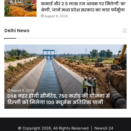
कमाई और 2.5 लाख टन आवक पर मिलेगी ‘क’
श्रेणी, जानें मध्य प्रदेश सरकार का नया फॉर्मूला
August 9, 2026
Delhi News
दिल्ली
में
बारिश
ने
तोड़ा
15
साल
का
August 8, 2026
जना से
दिल्ली में बारिश ने तोड़ा 15 साल का रिकॉर्ड, 7 डि
रिकॉर्ड,
ानी
गिरा पारा; गुरुग्राम में आज रेड अलर्ट
7
डिग्री
गिरा
पारा;
गुरुग्राम
© Copyright 2026, All Rights Reserved |
NewsX 24