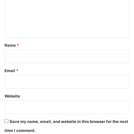
m
e
n
t
*
Name
*
Email
*
Website
Save my name, email, and website in this browser for the next
time I comment.