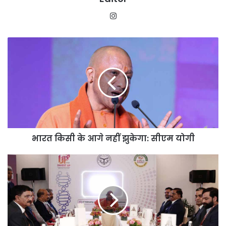
Instagram
भारत
किसी
के
आगे
नहीं
झुकेगा:
सीएम
योगी
भारत किसी के आगे नहीं झुकेगा: सीएम योगी
रेड
टेप
से
रेड
कार्पेट
तक,
फार्मा