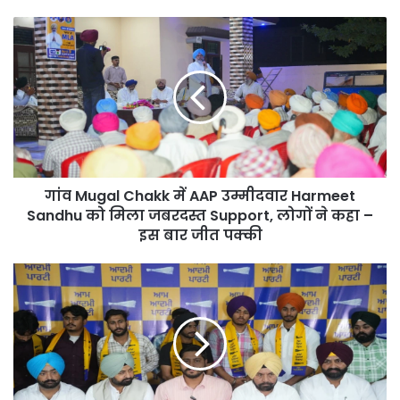
गांव
Mugal
Chakk
में
AAP
उम्मीदवार
Harmeet
Sandhu
को
गांव Mugal Chakk में AAP उम्मीदवार Harmeet
मिला
जबरदस्त
Sandhu को मिला जबरदस्त Support, लोगों ने कहा –
Support,
इस बार जीत पक्की
लोगों
ने
दर्जनों
कहा
Young
–
Leaders
इस
ने
बार
Akali
जीत
Dal
पक्की
छोड़ा,