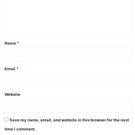
m
e
n
t
*
Name
*
Email
*
Website
Save my name, email, and website in this browser for the next
time I comment.