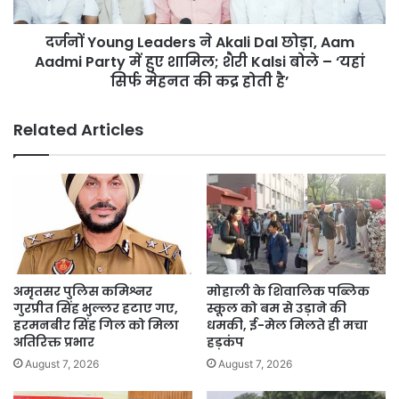
Aam
Aadmi
दर्जनों Young Leaders ने Akali Dal छोड़ा, Aam
Party
में
Aadmi Party में हुए शामिल; शैरी Kalsi बोले – ‘यहां
हुए
सिर्फ मेहनत की कद्र होती है’
शामिल;
शैरी
Related Articles
Kalsi
बोले
–
‘यहां
सिर्फ
मेहनत
की
कद्र
होती
अमृतसर पुलिस कमिश्नर
मोहाली के शिवालिक पब्लिक
है’
गुरप्रीत सिंह भुल्लर हटाए गए,
स्कूल को बम से उड़ाने की
हरमनबीर सिंह गिल को मिला
धमकी, ई-मेल मिलते ही मचा
अतिरिक्त प्रभार
हड़कंप
August 7, 2026
August 7, 2026