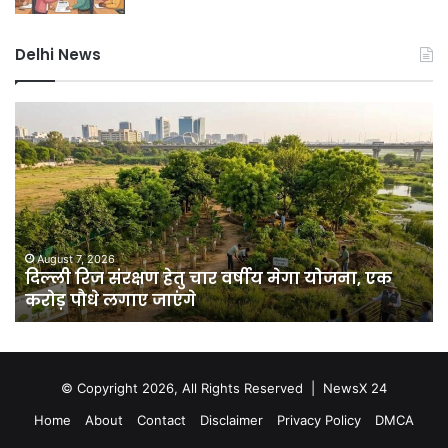
Delhi News
दिल्ली
जं
रिज
मंत
संरक्षण
प्र
हेतु
पर
चार
बड़े
वर्षीय
आत
मेगा
सा
योजना,
का
August 7, 2026
दिल्ली रिज संरक्षण हेतु चार वर्षीय मेगा योजना, एक
एक
खु
करोड़ पौधे लगाए जाएंगे
करोड़
पाक
पौधे
से
लगाए
हो
जाएंगे
रहा
था
© Copyright 2026, All Rights Reserved |
NewsX 24
ऑप
Home
About
Contact
Disclaimer
Privacy Policy
DMCA
पेट
बम